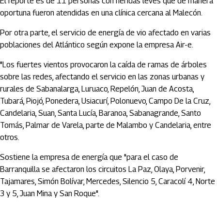
El reporte es de 11 personas con heridas leves que de manera
oportuna fueron atendidas en una clínica cercana al Malecón.
Por otra parte, el servicio de energía de vio afectado en varias
poblaciones del Atlántico según expone la empresa Air-e.
"Los fuertes vientos provocaron la caída de ramas de árboles
sobre las redes, afectando el servicio en las zonas urbanas y
rurales de Sabanalarga, Luruaco, Repelón, Juan de Acosta,
Tubará, Piojó, Ponedera, Usiacurí, Polonuevo, Campo De la Cruz,
Candelaria, Suan, Santa Lucía, Baranoa, Sabanagrande, Santo
Tomás, Palmar de Varela, parte de Malambo y Candelaria, entre
otros.
Sostiene la empresa de energía que "para el caso de
Barranquilla se afectaron los circuitos La Paz, Olaya, Porvenir,
Tajamares, Simón Bolívar, Mercedes, Silencio 5, Caracolí 4, Norte
3 y 5, Juan Mina y San Roque".
Artículos Player