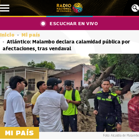
Pasar al contenido principal
ESCUCHAR EN VIVO
Inicio
Mi país
Atlántico: Malambo declara calamidad pública por
afectaciones, tras vendaval
MI PAÍS
Foto: Alcaldía de Malambo