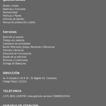
Misión y Visión
Objetivos y funciones
Normatividad
Políticas y Planes
Informes de Gestión
Manual de producción y estilo
Servicios
Atención al usuario
Trabaja con nosotros
Calendario de actividades
Buzón Peticiones, Quejas, Reclamos y Denuncias
Trámites y Servicios
Directorio de Funcionarios
Estado de su solicitud
Términos y Condiciones
Entrega de Obsequios
DIRECCIÓN
Av. El Dorado Cr.45 # 26 - 33 Bogotá D.C. Colombia.
Código Postal: 111321
TELÉFONOS
(+57) (601) 2200700. Línea gratuita nacional: 018000123414
HORARIO DE ATENCIÓN