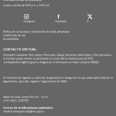
Lunes a viernes de 8:00 a.m. a 5:00 p.m.
Instagram
Facebook
X
Política de privacidad y tratamiento de datos personales
Condiciones de uso
Accesibilidad
CONTACTO VIRTUAL
Estimado Ciudadano: Para radicar Peticiones, Quejas, Reclamos, Solicitudes y Felicitaciones a
la Entidad puede remitir lo pertinente al Correo Oficial Institucional de RTVC
correspondencia@rtvc.gov.co
o diligenciar el formulario en línea:
Contacto PQRSD.
Al momento de registrar su petición, se generará un código con el cual usted podrá realizar el
seguimiento, para ello, ingrese a:
Seguimiento de PQRS
Asesor en línea: lunes 9:30 a.m. - 12 m
(+57) (601) 2200700
Correo de notificaciones judiciales:
notificacionesjudiciales@rtvc.gov.co