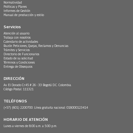
Normatividad
Políticas y Planes
Informes de Gestión
Manual de producción y estilo
Servicios
Atención al usuario
Trabaja con nosotros
Calendario de actividades
Buzón Peticiones, Quejas, Reclamos y Denuncias
Trámites y Servicios
Directorio de Funcionarios
Estado de su solicitud
Términos y Condiciones
Entrega de Obsequios
DIRECCIÓN
Av. El Dorado Cr.45 # 26 - 33 Bogotá D.C. Colombia.
Código Postal: 111321
TELÉFONOS
(+57) (601) 2200700. Línea gratuita nacional: 018000123414
HORARIO DE ATENCIÓN
Lunes a viernes de 8:00 a.m. a 5:00 p.m.