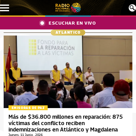
Pasar al contenido principal
ESCUCHAR EN VIVO
ATLANTICO
EMISORAS DE PAZ
Más de $36.800 millones en reparación: 875
víctimas del conflicto reciben
indemnizaciones en Atlántico y Magdalena
Jueves, 11 Junio , 2026