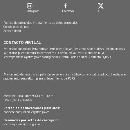
Instagram
Facebook
X
Política de privacidad y tratamiento de datos personales
Condiciones de uso
Accesibilidad
CONTACTO VIRTUAL
Estimado Ciudadano: Para radicar Peticiones, Quejas, Reclamos, Solicitudes y Felicitaciones a
la Entidad puede remitir lo pertinente al Correo Oficial Institucional de RTVC
correspondencia@rtvc.gov.co
o diligenciar el formulario en línea:
Contacto PQRSD.
Al momento de registrar su petición, se generará un código con el cual usted podrá realizar el
seguimiento, para ello, ingrese a:
Seguimiento de PQRS
Asesor en línea: lunes 9:30 a.m. - 12 m
(+57) (601) 2200700
Correo de notificaciones judiciales:
notificacionesjudiciales@rtvc.gov.co
Denuncias por actos de corrupción:
soytransparente@rtvc.gov.co