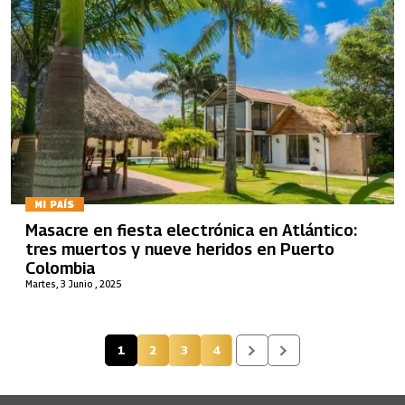
MI PAÍS
Masacre en fiesta electrónica en Atlántico:
tres muertos y nueve heridos en Puerto
Colombia
Martes, 3 Junio , 2025
1
2
3
4
Página actual
Página
Página
Página