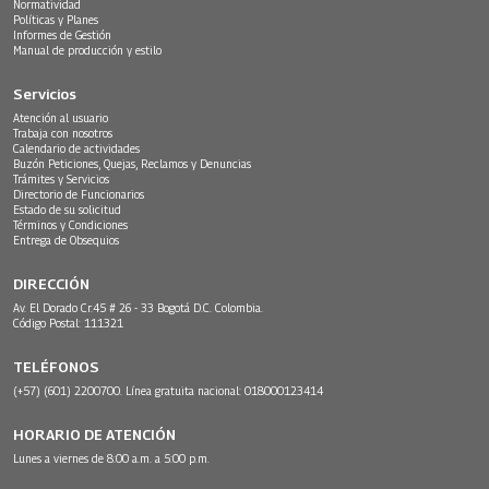
Normatividad
Políticas y Planes
Informes de Gestión
Manual de producción y estilo
Servicios
Atención al usuario
Trabaja con nosotros
Calendario de actividades
Buzón Peticiones, Quejas, Reclamos y Denuncias
Trámites y Servicios
Directorio de Funcionarios
Estado de su solicitud
Términos y Condiciones
Entrega de Obsequios
DIRECCIÓN
Av. El Dorado Cr.45 # 26 - 33 Bogotá D.C. Colombia.
Código Postal: 111321
TELÉFONOS
(+57) (601) 2200700. Línea gratuita nacional: 018000123414
HORARIO DE ATENCIÓN
Lunes a viernes de 8:00 a.m. a 5:00 p.m.