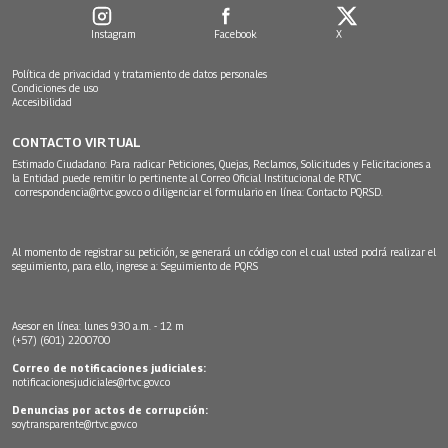
Instagram
Facebook
X
Política de privacidad y tratamiento de datos personales
Condiciones de uso
Accesibilidad
CONTACTO VIRTUAL
Estimado Ciudadano: Para radicar Peticiones, Quejas, Reclamos, Solicitudes y Felicitaciones a
la Entidad puede remitir lo pertinente al Correo Oficial Institucional de RTVC
correspondencia@rtvc.gov.co
o diligenciar el formulario en línea:
Contacto PQRSD.
Al momento de registrar su petición, se generará un código con el cual usted podrá realizar el
seguimiento, para ello, ingrese a:
Seguimiento de PQRS
Asesor en línea: lunes 9:30 a.m. - 12 m
(+57) (601) 2200700
Correo de notificaciones judiciales:
notificacionesjudiciales@rtvc.gov.co
Denuncias por actos de corrupción:
soytransparente@rtvc.gov.co