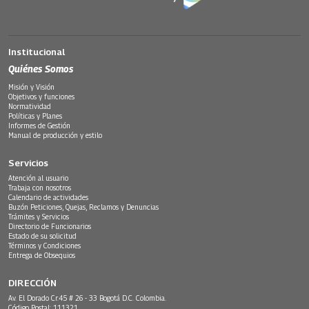
Institucional
Quiénes Somos
Misión y Visión
Objetivos y funciones
Normatividad
Políticas y Planes
Informes de Gestión
Manual de producción y estilo
Servicios
Atención al usuario
Trabaja con nosotros
Calendario de actividades
Buzón Peticiones, Quejas, Reclamos y Denuncias
Trámites y Servicios
Directorio de Funcionarios
Estado de su solicitud
Términos y Condiciones
Entrega de Obsequios
DIRECCIÓN
Av. El Dorado Cr.45 # 26 - 33 Bogotá D.C. Colombia.
Código Postal: 111321