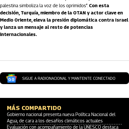
palestina simboliza la voz de los oprimidos”.
Con esta
decisión, Turquía, miembro de la OTAN y actor clave en
Medio Oriente, eleva la presión diplomática contra Israel
y lanza un mensaje al resto de potencias
internacionales.
Artículos Player
SIGUE A RADIONACIONAL Y MANTENTE CONECTADO
MÁS COMPARTIDO
Gobierno nacional presenta nueva Política Nacional del
Agua, de cara a los desafíos climáticos actuales
Evaluación con acompañamiento de la UNESCO destaca