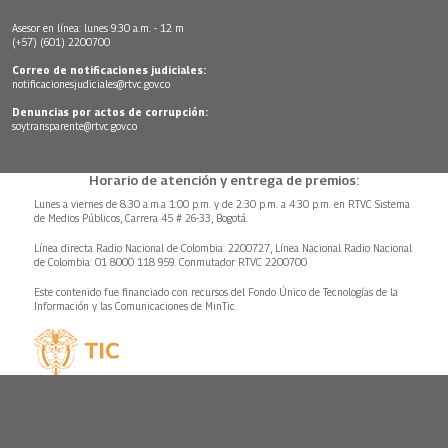
Asesor en línea: lunes 9:30 a.m. - 12 m
(+57) (601) 2200700
Correo de notificaciones judiciales:
notificacionesjudiciales@rtvc.gov.co
Denuncias por actos de corrupción:
soytransparente@rtvc.gov.co
Horario de atención y entrega de premios:
Lunes a viernes de 8:30 a.m.a 1:00 p.m. y de 2:30 p.m. a 4:30 p.m. en RTVC Sistema
de Medios Públicos, Carrera 45 # 26-33, Bogotá.
Línea directa Radio Nacional de Colombia: 2200727, Línea Nacional Radio Nacional
de Colombia: 01 8000 118 959. Conmutador RTVC 2200700
Este contenido fue financiado con recursos del Fondo Único de Tecnologías de la
Información y las Comunicaciones de MinTic.