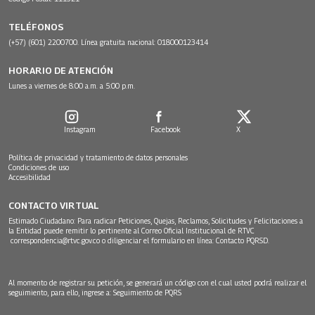
TELÉFONOS
(+57) (601) 2200700. Línea gratuita nacional: 018000123414
HORARIO DE ATENCIÓN
Lunes a viernes de 8:00 a.m. a 5:00 p.m.
Instagram
Facebook
X
Política de privacidad y tratamiento de datos personales
Condiciones de uso
Accesibilidad
CONTACTO VIRTUAL
Estimado Ciudadano: Para radicar Peticiones, Quejas, Reclamos, Solicitudes y Felicitaciones a
la Entidad puede remitir lo pertinente al Correo Oficial Institucional de RTVC
correspondencia@rtvc.gov.co
o diligenciar el formulario en línea:
Contacto PQRSD.
Al momento de registrar su petición, se generará un código con el cual usted podrá realizar el
seguimiento, para ello, ingrese a:
Seguimiento de PQRS