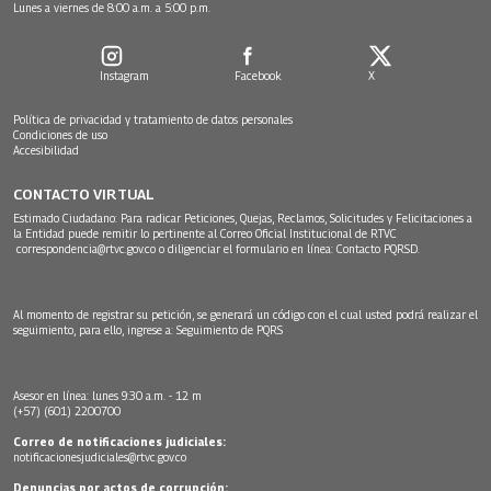
Lunes a viernes de 8:00 a.m. a 5:00 p.m.
Instagram
Facebook
X
Política de privacidad y tratamiento de datos personales
Condiciones de uso
Accesibilidad
CONTACTO VIRTUAL
Estimado Ciudadano: Para radicar Peticiones, Quejas, Reclamos, Solicitudes y Felicitaciones a
la Entidad puede remitir lo pertinente al Correo Oficial Institucional de RTVC
correspondencia@rtvc.gov.co
o diligenciar el formulario en línea:
Contacto PQRSD.
Al momento de registrar su petición, se generará un código con el cual usted podrá realizar el
seguimiento, para ello, ingrese a:
Seguimiento de PQRS
Asesor en línea: lunes 9:30 a.m. - 12 m
(+57) (601) 2200700
Correo de notificaciones judiciales:
notificacionesjudiciales@rtvc.gov.co
Denuncias por actos de corrupción: