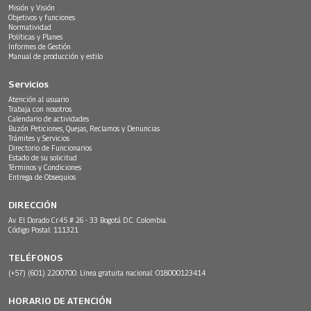
Misión y Visión
Objetivos y funciones
Normatividad
Políticas y Planes
Informes de Gestión
Manual de producción y estilo
Servicios
Atención al usuario
Trabaja con nosotros
Calendario de actividades
Buzón Peticiones, Quejas, Reclamos y Denuncias
Trámites y Servicios
Directorio de Funcionarios
Estado de su solicitud
Términos y Condiciones
Entrega de Obsequios
DIRECCIÓN
Av. El Dorado Cr.45 # 26 - 33 Bogotá D.C. Colombia.
Código Postal: 111321
TELÉFONOS
(+57) (601) 2200700. Línea gratuita nacional: 018000123414
HORARIO DE ATENCIÓN