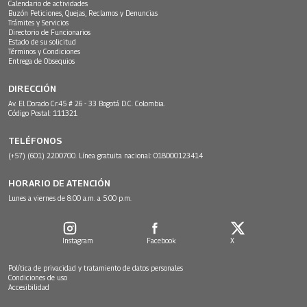
Calendario de actividades
Buzón Peticiones, Quejas, Reclamos y Denuncias
Trámites y Servicios
Directorio de Funcionarios
Estado de su solicitud
Términos y Condiciones
Entrega de Obsequios
DIRECCIÓN
Av. El Dorado Cr.45 # 26 - 33 Bogotá D.C. Colombia.
Código Postal: 111321
TELÉFONOS
(+57) (601) 2200700. Línea gratuita nacional: 018000123414
HORARIO DE ATENCIÓN
Lunes a viernes de 8:00 a.m. a 5:00 p.m.
Instagram
Facebook
X
Política de privacidad y tratamiento de datos personales
Condiciones de uso
Accesibilidad