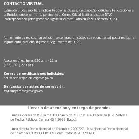
CONTACTO VIRTUAL
Estimado Ciudadano: Para radicar Peticiones, Quejas, Reclamos, Solicitudes y Felicitaciones a
la Entidad puede remitir lo pertinente al Correo Oficial Institucional de RTVC
correspondencia@rtvc.gov.co
o diligenciar el formulario en línea:
Contacto PQRSD.
Al momento de registrar su petición, se generará un código con el cual usted podrá realizar el
seguimiento, para ello, ingrese a:
Seguimiento de PQRS
Asesor en línea: lunes 9:30 a.m. - 12 m
(+57) (601) 2200700
Correo de notificaciones judiciales:
notificacionesjudiciales@rtvc.gov.co
Denuncias por actos de corrupción:
soytransparente@rtvc.gov.co
Horario de atención y entrega de premios:
Lunes a viernes de 8:30 a.m.a 1:00 p.m. y de 2:30 p.m. a 4:30 p.m. en RTVC Sistema
de Medios Públicos, Carrera 45 # 26-33, Bogotá.
Línea directa Radio Nacional de Colombia: 2200727, Línea Nacional Radio Nacional
de Colombia: 01 8000 118 959. Conmutador RTVC 2200700