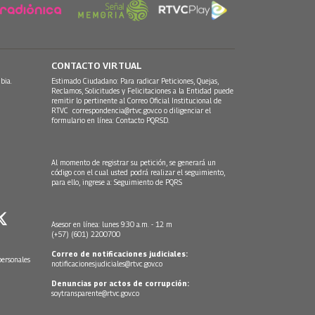
CONTACTO VIRTUAL
bia.
Estimado Ciudadano: Para radicar Peticiones, Quejas,
Reclamos, Solicitudes y Felicitaciones a la Entidad puede
remitir lo pertinente al Correo Oficial Institucional de
RTVC
correspondencia@rtvc.gov.co
o diligenciar el
formulario en línea:
Contacto PQRSD.
Al momento de registrar su petición, se generará un
código con el cual usted podrá realizar el seguimiento,
para ello, ingrese a:
Seguimiento de PQRS
Asesor en línea: lunes 9:30 a.m. - 12 m
(+57) (601) 2200700
Correo de notificaciones judiciales:
personales
notificacionesjudiciales@rtvc.gov.co
Denuncias por actos de corrupción:
soytransparente@rtvc.gov.co