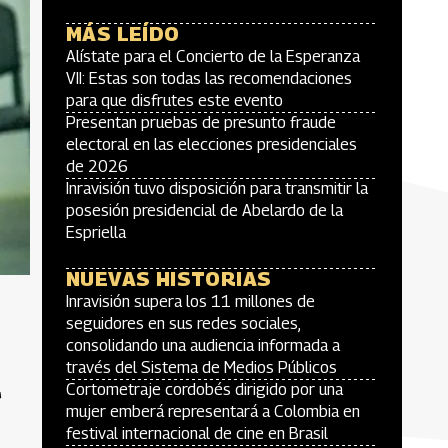
MÁS LEÍDO
Alístate para el Concierto de la Esperanza
VII: Estas son todas las recomendaciones
para que disfrutes este evento
Presentan pruebas de presunto fraude
electoral en las elecciones presidenciales
de 2026
Inravisión tuvo disposición para transmitir la
posesión presidencial de Abelardo de la
Espriella
NUEVAS HISTORIAS
Inravisión supera los 11 millones de
seguidores en sus redes sociales,
consolidando una audiencia informada a
través del Sistema de Medios Públicos
l
Cortometraje cordobés dirigido por una
mujer emberá representará a Colombia en
festival internacional de cine en Brasil