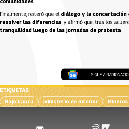
comunidades
.
Finalmente, reiteró que el
diálogo y la concertación
resolver las diferencias
, y afirmó que, tras los acue
tranquilidad luego de las jornadas de protesta
.
Artículos Player
SIGUE A RADIONACI
ETIQUETAS
Bajo Cauca
ministerio de interior
Mineros