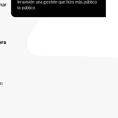
Inravisión: una gestión que hizo más público
nar
lo público
ero
n.
n