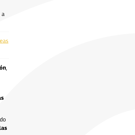
 a
reas
dón
,
as
ndo
las