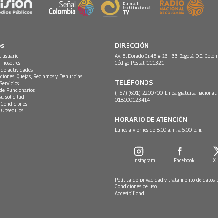
os
DIRECCIÓN
l usuario
Av. El Dorado Cr.45 # 26 - 33 Bogotá D.C. Colom
n nosotros
Código Postal: 111321
 de actividades
ciones, Quejas, Reclamos y Denuncias
TELÉFONOS
Servicios
 de Funcionarios
(+57) (601) 2200700. Línea gratuita nacional:
su solicitud
018000123414
 Condiciones
 Obsequios
HORARIO DE ATENCIÓN
Lunes a viernes de 8:00 a.m. a 5:00 p.m.
Instagram
Facebook
X
Política de privacidad y tratamiento de datos 
Condiciones de uso
Accesibilidad