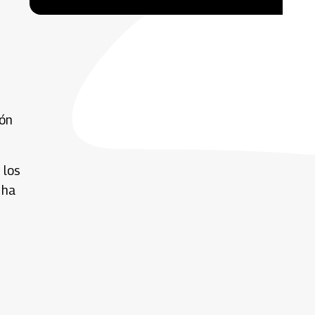
ión
 los
 ha