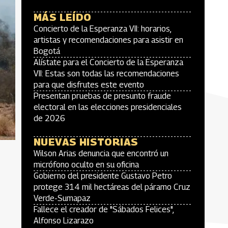
MÁS LEÍDO
Concierto de la Esperanza VII: horarios,
artistas y recomendaciones para asistir en
Bogotá
Alístate para el Concierto de la Esperanza
VII: Estas son todas las recomendaciones
para que disfrutes este evento
Presentan pruebas de presunto fraude
electoral en las elecciones presidenciales
de 2026
NUEVAS HISTORIAS
Wilson Arias denuncia que encontró un
micrófono oculto en su oficina
Gobierno del presidente Gustavo Petro
protege 314 mil hectáreas del páramo Cruz
Verde-Sumapaz
Fallece el creador de "Sábados Felices",
Alfonso Lizarazo