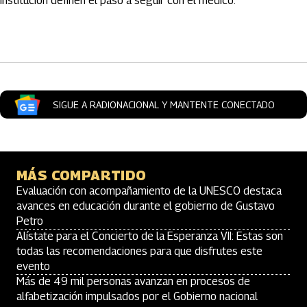
institución definen el paso a seguir con el médico.
Artículos Player
SIGUE A RADIONACIONAL Y MANTENTE CONECTADO
MÁS COMPARTIDO
Evaluación con acompañamiento de la UNESCO destaca
avances en educación durante el gobierno de Gustavo
Petro
Alístate para el Concierto de la Esperanza VII: Estas son
todas las recomendaciones para que disfrutes este
evento
Más de 49 mil personas avanzan en procesos de
alfabetización impulsados por el Gobierno nacional