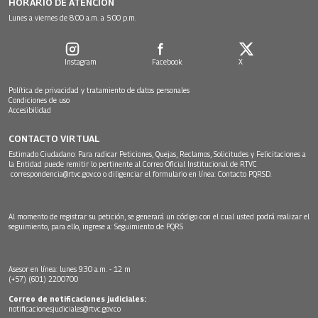
HORARIO DE ATENCIÓN
Lunes a viernes de 8:00 a.m. a 5:00 p.m.
Instagram
Facebook
X
Política de privacidad y tratamiento de datos personales
Condiciones de uso
Accesibilidad
CONTACTO VIRTUAL
Estimado Ciudadano: Para radicar Peticiones, Quejas, Reclamos, Solicitudes y Felicitaciones a
la Entidad puede remitir lo pertinente al Correo Oficial Institucional de RTVC
correspondencia@rtvc.gov.co
o diligenciar el formulario en línea:
Contacto PQRSD.
Al momento de registrar su petición, se generará un código con el cual usted podrá realizar el
seguimiento, para ello, ingrese a:
Seguimiento de PQRS
Asesor en línea: lunes 9:30 a.m. - 12 m
(+57) (601) 2200700
Correo de notificaciones judiciales:
notificacionesjudiciales@rtvc.gov.co