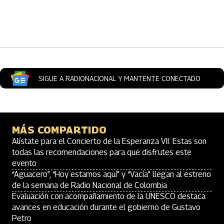
Artículos Player
SIGUE A RADIONACIONAL Y MANTENTE CONECTADO
MÁS COMPARTIDO
Alístate para el Concierto de la Esperanza VII: Estas son
todas las recomendaciones para que disfrutes este
evento
“Aguacero”, “Hoy estamos aquí” y “Vacía” llegan al estreno
de la semana de Radio Nacional de Colombia
Evaluación con acompañamiento de la UNESCO destaca
avances en educación durante el gobierno de Gustavo
Petro