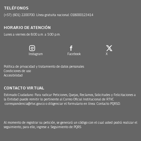
TELÉFONOS
(+57) (601) 2200700. Línea gratuita nacional: 018000123414
HORARIO DE ATENCIÓN
Lunes a viernes de 8:00 a.m. a 5:00 p.m.
Instagram
Facebook
X
Política de privacidad y tratamiento de datos personales
Condiciones de uso
Accesibilidad
CONTACTO VIRTUAL
Estimado Ciudadano: Para radicar Peticiones, Quejas, Reclamos, Solicitudes y Felicitaciones a
la Entidad puede remitir lo pertinente al Correo Oficial Institucional de RTVC
correspondencia@rtvc.gov.co
o diligenciar el formulario en línea:
Contacto PQRSD.
Al momento de registrar su petición, se generará un código con el cual usted podrá realizar el
seguimiento, para ello, ingrese a:
Seguimiento de PQRS