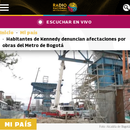
Pasar al contenido principal
ESCUCHAR EN VIVO
Inicio
Mi país
Habitantes de Kennedy denuncian afectaciones por
obras del Metro de Bogotá
MI PAÍS
Foto: Alcaldía de Bogotá