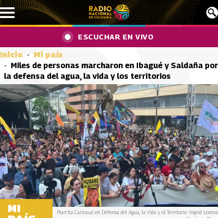
Pasar al contenido principal
ESCUCHAR EN VIVO
Inicio
Mi país
Miles de personas marcharon en Ibagué y Saldaña por
la defensa del agua, la vida y los territorios
MI
Marcha Carnaval en Defensa del Agua, la Vida y el Territorio. Ingrid Lorena