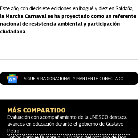
Este año, con diecisiete ediciones en Ibagué y diez en Saldaña,
l
a Marcha Carnaval se ha proyectado como un referente
nacional de resistencia ambiental y participación
ciudadana
.
Artículos Player
SIGUE A RADIONACIONAL Y MANTENTE CONECTADO
MÁS COMPARTIDO
Evaluación con acompañamiento de la UNESCO destaca
avances en educación durante el gobierno de Gustavo
Petro
Tobías Enrique Pumarejo: 120 años del natalicio de Don