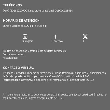
TELÉFONOS
(+57) (601) 2200700. Línea gratuita nacional: 018000123414
HORARIO DE ATENCIÓN
Lunes a viernes de 8:00 a.m. a 5:00 p.m.
Instagram
Facebook
X
Política de privacidad y tratamiento de datos personales
Condiciones de uso
Accesibilidad
CONTACTO VIRTUAL
Estimado Ciudadano: Para radicar Peticiones, Quejas, Reclamos, Solicitudes y Felicitaciones a
la Entidad puede remitir lo pertinente al Correo Oficial Institucional de RTVC
correspondencia@rtvc.gov.co
o diligenciar el formulario en línea:
Contacto PQRSD.
Al momento de registrar su petición, se generará un código con el cual usted podrá realizar el
seguimiento, para ello, ingrese a:
Seguimiento de PQRS