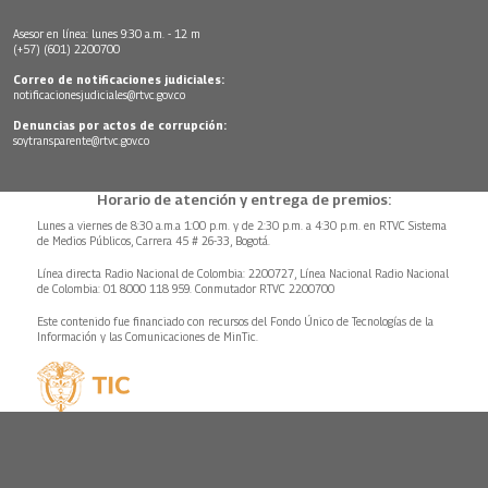
Asesor en línea: lunes 9:30 a.m. - 12 m
(+57) (601) 2200700
Correo de notificaciones judiciales:
notificacionesjudiciales@rtvc.gov.co
Denuncias por actos de corrupción:
soytransparente@rtvc.gov.co
Horario de atención y entrega de premios:
Lunes a viernes de 8:30 a.m.a 1:00 p.m. y de 2:30 p.m. a 4:30 p.m. en RTVC Sistema
de Medios Públicos, Carrera 45 # 26-33, Bogotá.
Línea directa Radio Nacional de Colombia: 2200727, Línea Nacional Radio Nacional
de Colombia: 01 8000 118 959. Conmutador RTVC 2200700
Este contenido fue financiado con recursos del Fondo Único de Tecnologías de la
Información y las Comunicaciones de MinTic.