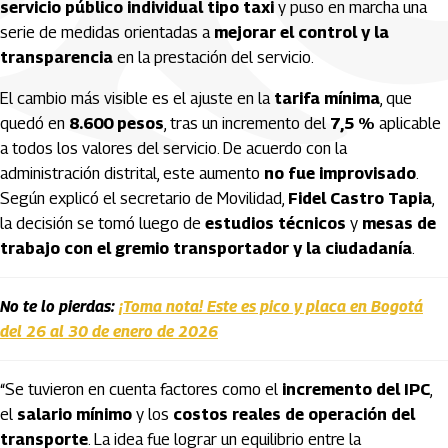
servicio público individual tipo taxi
y puso en marcha una
serie de medidas orientadas a
mejorar el control y la
transparencia
en la prestación del servicio.
El cambio más visible es el ajuste en la
tarifa mínima
, que
quedó en
8.600 pesos
, tras un incremento del
7,5 %
aplicable
a todos los valores del servicio. De acuerdo con la
administración distrital, este aumento
no fue improvisado
.
Según explicó el secretario de Movilidad,
Fidel Castro Tapia
,
la decisión se tomó luego de
estudios técnicos
y
mesas de
trabajo con el gremio transportador y la ciudadanía
.
No te lo pierdas:
¡Toma nota! Este es pico y placa en Bogotá
del 26 al 30 de enero de 2026
“Se tuvieron en cuenta factores como el
incremento del IPC
,
el
salario mínimo
y los
costos reales de operación del
transporte
. La idea fue lograr un equilibrio entre la