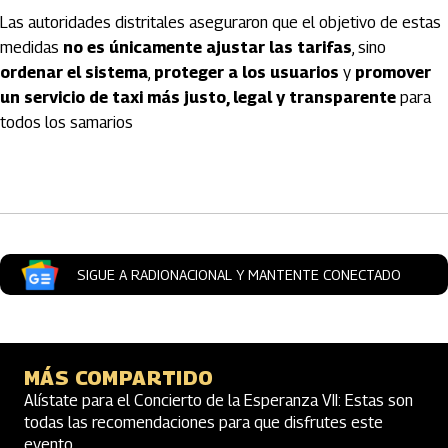
Las autoridades distritales aseguraron que el objetivo de estas
medidas
no es únicamente ajustar las tarifas
, sino
ordenar el sistema
,
proteger a los usuarios
y
promover
un servicio de taxi más justo, legal y transparente
para
todos los samarios
Artículos Player
SIGUE A RADIONACIONAL Y MANTENTE CONECTADO
MÁS COMPARTIDO
Alístate para el Concierto de la Esperanza VII: Estas son
todas las recomendaciones para que disfrutes este
evento