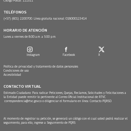
Código Postal: 111321
TELÉFONOS
(+57) (601) 2200700. Línea gratuita nacional: 018000123414
HORARIO DE ATENCIÓN
Lunes a viernes de 8:00 a.m. a 5:00 p.m.
Instagram
Facebook
X
Política de privacidad y tratamiento de datos personales
Condiciones de uso
Accesibilidad
CONTACTO VIRTUAL
Estimado Ciudadano: Para radicar Peticiones, Quejas, Reclamos, Solicitudes y Felicitaciones a
la Entidad puede remitir lo pertinente al Correo Oficial Institucional de RTVC
correspondencia@rtvc.gov.co
o diligenciar el formulario en línea:
Contacto PQRSD.
Al momento de registrar su petición, se generará un código con el cual usted podrá realizar el
seguimiento, para ello, ingrese a:
Seguimiento de PQRS