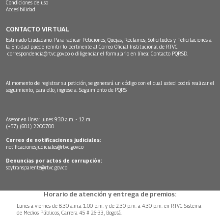
Condiciones de uso
Accesibilidad
CONTACTO VIRTUAL
Estimado Ciudadano: Para radicar Peticiones, Quejas, Reclamos, Solicitudes y Felicitaciones a
la Entidad puede remitir lo pertinente al Correo Oficial Institucional de RTVC
correspondencia@rtvc.gov.co
o diligenciar el formulario en línea:
Contacto PQRSD.
Al momento de registrar su petición, se generará un código con el cual usted podrá realizar el
seguimiento, para ello, ingrese a:
Seguimiento de PQRS
Asesor en línea: lunes 9:30 a.m. - 12 m
(+57) (601) 2200700
Correo de notificaciones judiciales:
notificacionesjudiciales@rtvc.gov.co
Denuncias por actos de corrupción:
soytransparente@rtvc.gov.co
Horario de atención y entrega de premios:
Lunes a viernes de 8:30 a.m.a 1:00 p.m. y de 2:30 p.m. a 4:30 p.m. en RTVC Sistema
de Medios Públicos, Carrera 45 # 26-33, Bogotá.