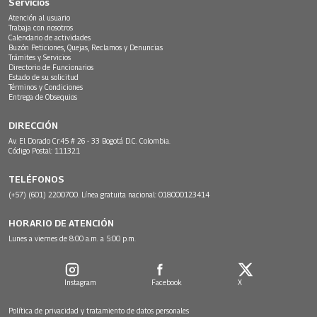
Servicios
Atención al usuario
Trabaja con nosotros
Calendario de actividades
Buzón Peticiones, Quejas, Reclamos y Denuncias
Trámites y Servicios
Directorio de Funcionarios
Estado de su solicitud
Términos y Condiciones
Entrega de Obsequios
DIRECCIÓN
Av. El Dorado Cr.45 # 26 - 33 Bogotá D.C. Colombia.
Código Postal: 111321
TELÉFONOS
(+57) (601) 2200700. Línea gratuita nacional: 018000123414
HORARIO DE ATENCIÓN
Lunes a viernes de 8:00 a.m. a 5:00 p.m.
Instagram
Facebook
X
Política de privacidad y tratamiento de datos personales