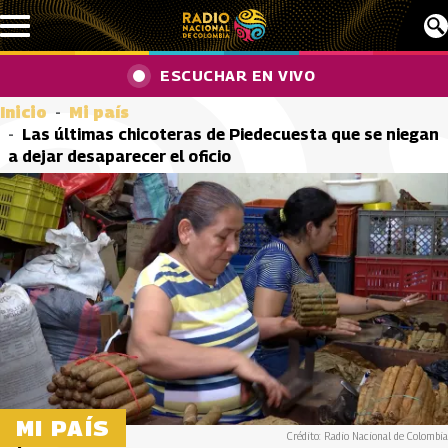
Pasar al contenido principal
ESCUCHAR EN VIVO
Inicio
Mi país
Las últimas chicoteras de Piedecuesta que se niegan
a dejar desaparecer el oficio
MI PAÍS
Crédito: Radio Nacional de Colombia