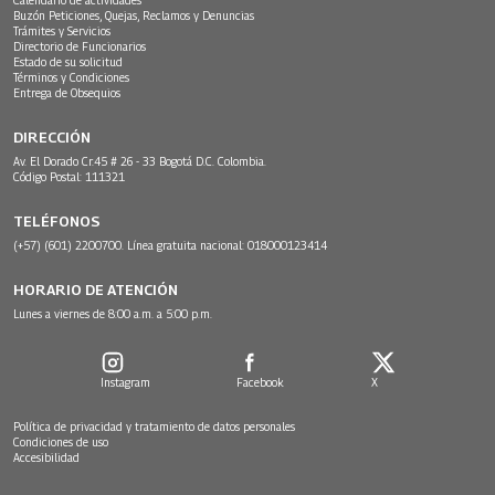
Buzón Peticiones, Quejas, Reclamos y Denuncias
Trámites y Servicios
Directorio de Funcionarios
Estado de su solicitud
Términos y Condiciones
Entrega de Obsequios
DIRECCIÓN
Av. El Dorado Cr.45 # 26 - 33 Bogotá D.C. Colombia.
Código Postal: 111321
TELÉFONOS
(+57) (601) 2200700. Línea gratuita nacional: 018000123414
HORARIO DE ATENCIÓN
Lunes a viernes de 8:00 a.m. a 5:00 p.m.
Instagram
Facebook
X
Política de privacidad y tratamiento de datos personales
Condiciones de uso
Accesibilidad