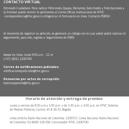
CONTACTO VIRTUAL
Estimado Ciudadano: Para radicar Peticiones, Quejas, Reclamos, Solicitudes y Felicitaciones a
la Entidad puede remitir lo pertinente al Correo Oficial Institucional de RTVC
correspondencia@rtvc.gov.co
o diligenciar el formulario en línea:
Contacto PQRSD.
Al momento de registrar su petición, se generará un código con el cual usted podrá realizar el
seguimiento, para ello, ingrese a:
Seguimiento de PQRS
Asesor en línea: lunes 9:30 a.m. - 12 m
(+57) (601) 2200700
Correo de notificaciones judiciales:
notificacionesjudiciales@rtvc.gov.co
Denuncias por actos de corrupción:
soytransparente@rtvc.gov.co
Horario de atención y entrega de premios:
Lunes a viernes de 8:30 a.m.a 1:00 p.m. y de 2:30 p.m. a 4:30 p.m. en RTVC Sistema
de Medios Públicos, Carrera 45 # 26-33, Bogotá.
Línea directa Radio Nacional de Colombia: 2200727, Línea Nacional Radio Nacional
de Colombia: 01 8000 118 959. Conmutador RTVC 2200700