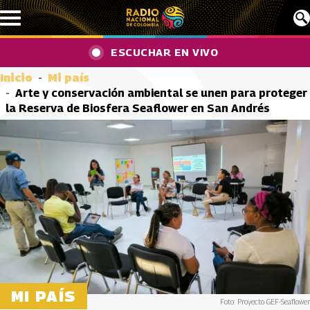
Pasar al contenido principal
ESCUCHAR EN VIVO
Inicio
Mi país
Arte y conservación ambiental se unen para proteger
la Reserva de Biosfera Seaflower en San Andrés
MI PAÍS
Foto: Proyecto GEF-Seaflower