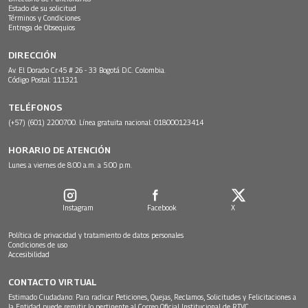
Estado de su solicitud
Términos y Condiciones
Entrega de Obsequios
DIRECCIÓN
Av. El Dorado Cr.45 # 26 - 33 Bogotá D.C. Colombia.
Código Postal: 111321
TELÉFONOS
(+57) (601) 2200700. Línea gratuita nacional: 018000123414
HORARIO DE ATENCIÓN
Lunes a viernes de 8:00 a.m. a 5:00 p.m.
Instagram
Facebook
X
Política de privacidad y tratamiento de datos personales
Condiciones de uso
Accesibilidad
CONTACTO VIRTUAL
Estimado Ciudadano: Para radicar Peticiones, Quejas, Reclamos, Solicitudes y Felicitaciones a
la Entidad puede remitir lo pertinente al Correo Oficial Institucional de RTVC