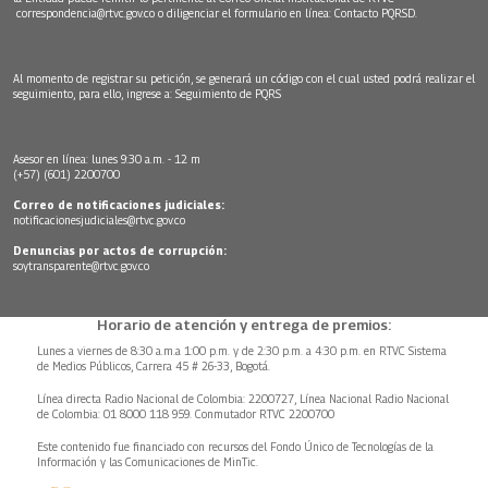
correspondencia@rtvc.gov.co
o diligenciar el formulario en línea:
Contacto PQRSD.
Al momento de registrar su petición, se generará un código con el cual usted podrá realizar el
seguimiento, para ello, ingrese a:
Seguimiento de PQRS
Asesor en línea: lunes 9:30 a.m. - 12 m
(+57) (601) 2200700
Correo de notificaciones judiciales:
notificacionesjudiciales@rtvc.gov.co
Denuncias por actos de corrupción:
soytransparente@rtvc.gov.co
Horario de atención y entrega de premios:
Lunes a viernes de 8:30 a.m.a 1:00 p.m. y de 2:30 p.m. a 4:30 p.m. en RTVC Sistema
de Medios Públicos, Carrera 45 # 26-33, Bogotá.
Línea directa Radio Nacional de Colombia: 2200727, Línea Nacional Radio Nacional
de Colombia: 01 8000 118 959. Conmutador RTVC 2200700
Este contenido fue financiado con recursos del Fondo Único de Tecnologías de la
Información y las Comunicaciones de MinTic.