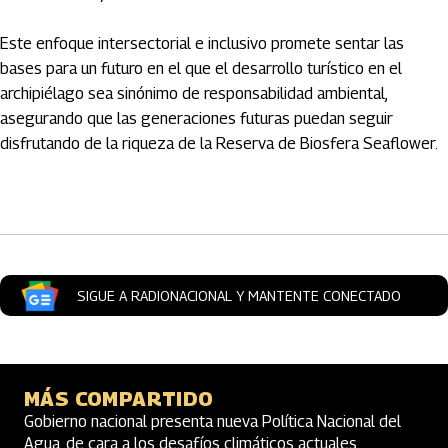
Este enfoque intersectorial e inclusivo promete sentar las
bases para un futuro en el que el desarrollo turístico en el
archipiélago sea sinónimo de responsabilidad ambiental,
asegurando que las generaciones futuras puedan seguir
disfrutando de la riqueza de la Reserva de Biosfera Seaflower.
Artículos Player
SIGUE A RADIONACIONAL Y MANTENTE CONECTADO
MÁS COMPARTIDO
Gobierno nacional presenta nueva Política Nacional del
Agua, de cara a los desafíos climáticos actuales