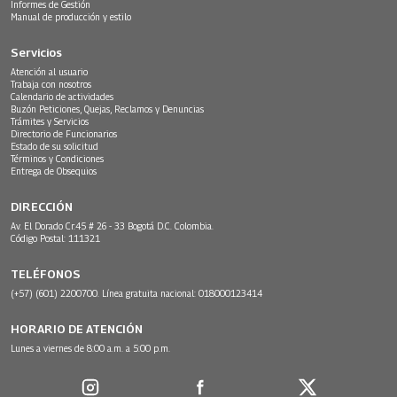
Informes de Gestión
Manual de producción y estilo
Servicios
Atención al usuario
Trabaja con nosotros
Calendario de actividades
Buzón Peticiones, Quejas, Reclamos y Denuncias
Trámites y Servicios
Directorio de Funcionarios
Estado de su solicitud
Términos y Condiciones
Entrega de Obsequios
DIRECCIÓN
Av. El Dorado Cr.45 # 26 - 33 Bogotá D.C. Colombia.
Código Postal: 111321
TELÉFONOS
(+57) (601) 2200700. Línea gratuita nacional: 018000123414
HORARIO DE ATENCIÓN
Lunes a viernes de 8:00 a.m. a 5:00 p.m.