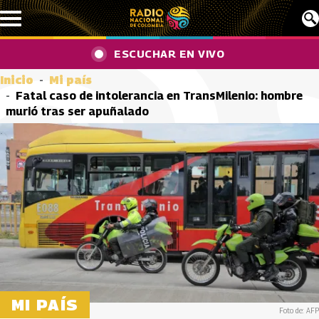
Pasar al contenido principal
ESCUCHAR EN VIVO
Inicio
Mi país
Fatal caso de intolerancia en TransMilenio: hombre
murió tras ser apuñalado
MI PAÍS
Foto de: AFP