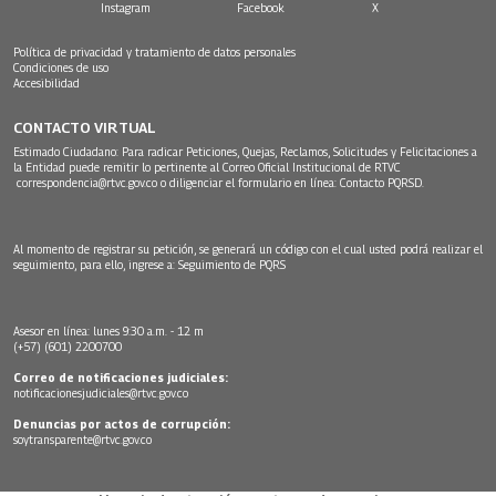
Instagram
Facebook
X
Política de privacidad y tratamiento de datos personales
Condiciones de uso
Accesibilidad
CONTACTO VIRTUAL
Estimado Ciudadano: Para radicar Peticiones, Quejas, Reclamos, Solicitudes y Felicitaciones a
la Entidad puede remitir lo pertinente al Correo Oficial Institucional de RTVC
correspondencia@rtvc.gov.co
o diligenciar el formulario en línea:
Contacto PQRSD.
Al momento de registrar su petición, se generará un código con el cual usted podrá realizar el
seguimiento, para ello, ingrese a:
Seguimiento de PQRS
Asesor en línea: lunes 9:30 a.m. - 12 m
(+57) (601) 2200700
Correo de notificaciones judiciales:
notificacionesjudiciales@rtvc.gov.co
Denuncias por actos de corrupción:
soytransparente@rtvc.gov.co