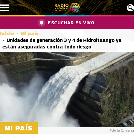
Pasar al contenido principal
ESCUCHAR EN VIVO
Inicio
Mi país
Unidades de generación 3 y 4 de Hidroituango ya
están aseguradas contra todo riesgo
MI PAÍS
Foto de: Colprensa