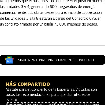
Recordemos que el pasado 31 de octubre EPM puso en marcha
las unidades 3 y 4, generando 600 megavatios de energía
comercialmente. Las obras civiles para el inicio de la operación
de las unidades 5 a la 8 estarán a cargo del Consorcio CYS, en
un contrato firmado por un billón 75.000 millones de pesos.
Artículos Player
SIGUE A RADIONACIONAL Y MANTENTE CONECTADO
MÁS COMPARTIDO
Alístate para el Concierto de la Esperanza VII: Estas son
todas las recomendaciones para que disfrutes este
evento
“Aguacero”, “Hoy estamos aquí” y “Vacía” llegan al estreno