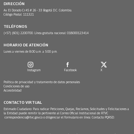
DIRECCIÓN
Av. El Dorado Cr.45 # 26 - 33 Bogotá D.C. Colombia.
Código Postal: 111321
TELÉFONOS
(+57) (601) 2200700. Línea gratuita nacional: 018000123414
HORARIO DE ATENCIÓN
Lunes a viernes de 8:00 a.m. a 5:00 p.m.
Instagram
Facebook
X
Política de privacidad y tratamiento de datos personales
Condiciones de uso
Accesibilidad
CONTACTO VIRTUAL
Estimado Ciudadano: Para radicar Peticiones, Quejas, Reclamos, Solicitudes y Felicitaciones a
la Entidad puede remitir lo pertinente al Correo Oficial Institucional de RTVC
correspondencia@rtvc.gov.co
o diligenciar el formulario en línea:
Contacto PQRSD.