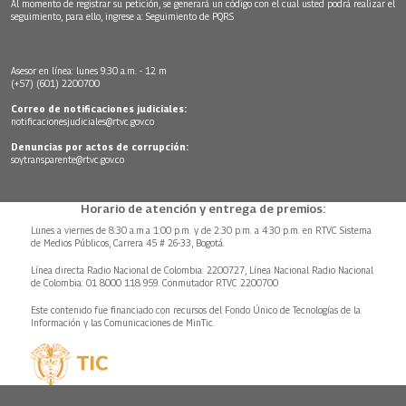
Al momento de registrar su petición, se generará un código con el cual usted podrá realizar el
seguimiento, para ello, ingrese a:
Seguimiento de PQRS
Asesor en línea: lunes 9:30 a.m. - 12 m
(+57) (601) 2200700
Correo de notificaciones judiciales:
notificacionesjudiciales@rtvc.gov.co
Denuncias por actos de corrupción:
soytransparente@rtvc.gov.co
Horario de atención y entrega de premios:
Lunes a viernes de 8:30 a.m.a 1:00 p.m. y de 2:30 p.m. a 4:30 p.m. en RTVC Sistema
de Medios Públicos, Carrera 45 # 26-33, Bogotá.
Línea directa Radio Nacional de Colombia: 2200727, Línea Nacional Radio Nacional
de Colombia: 01 8000 118 959. Conmutador RTVC 2200700
Este contenido fue financiado con recursos del Fondo Único de Tecnologías de la
Información y las Comunicaciones de MinTic.