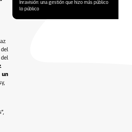
Inravisión: una gestión que hizo más público
lo público
paz
 del
 del
z
e un
y,
”,