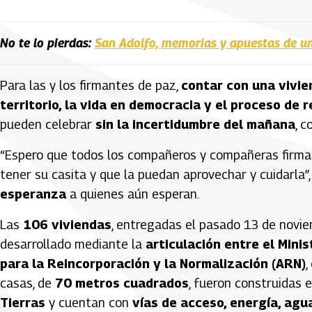
No te lo pierdas:
San Adolfo, memorias y apuestas de un
Para las y los firmantes de paz,
contar con una vivie
territorio, la vida en democracia y el proceso de 
pueden celebrar
sin la incertidumbre del mañana
, 
“Espero que todos los compañeros y compañeras firma
tener su casita y que la puedan aprovechar y cuidarla”
esperanza
a quienes aún esperan.
Las
106 viviendas
, entregadas el pasado 13 de novie
desarrollado mediante la
articulación entre el Minis
para la Reincorporación y la Normalización (ARN)
,
casas, de
70 metros cuadrados
, fueron construidas 
Tierras
y cuentan con
vías de acceso, energía, agu