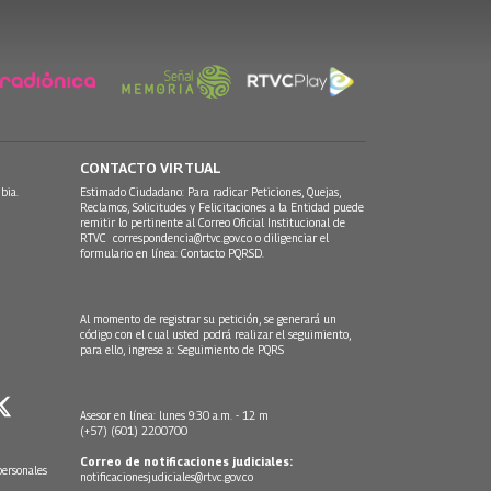
CONTACTO VIRTUAL
bia.
Estimado Ciudadano: Para radicar Peticiones, Quejas,
Reclamos, Solicitudes y Felicitaciones a la Entidad puede
remitir lo pertinente al Correo Oficial Institucional de
RTVC
correspondencia@rtvc.gov.co
o diligenciar el
formulario en línea:
Contacto PQRSD.
Al momento de registrar su petición, se generará un
código con el cual usted podrá realizar el seguimiento,
para ello, ingrese a:
Seguimiento de PQRS
Asesor en línea: lunes 9:30 a.m. - 12 m
(+57) (601) 2200700
Correo de notificaciones judiciales:
personales
notificacionesjudiciales@rtvc.gov.co