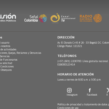
os
DIRECCIÓN
l usuario
Av. El Dorado Cr.45 # 26 - 33 Bogotá D.C. Colom
n nosotros
Código Postal: 111321
 de actividades
ciones, Quejas, Reclamos y Denuncias
TELÉFONOS
Servicios
 de Funcionarios
(+57) (601) 2200700. Línea gratuita nacional:
su solicitud
018000123414
 Condiciones
 Obsequios
HORARIO DE ATENCIÓN
Lunes a viernes de 8:00 a.m. a 5:00 p.m.
Instagram
Facebook
X
Política de privacidad y tratamiento de datos 
Condiciones de uso