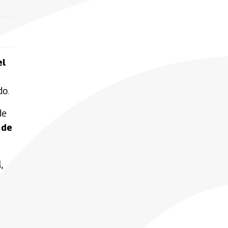
el
do.
de
 de
,