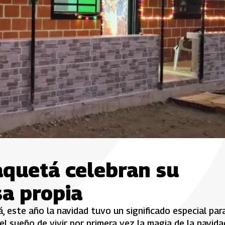
aquetá celebran su
sa propia
, este año la navidad tuvo un significado especial par
el sueño de vivir por primera vez la magia de la navida