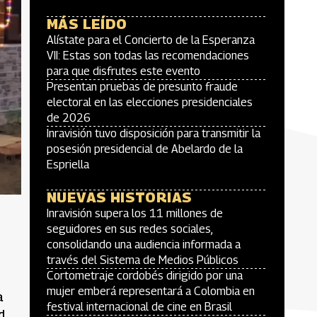
MÁS LEÍDO
Alístate para el Concierto de la Esperanza
VII: Estas son todas las recomendaciones
para que disfrutes este evento
Presentan pruebas de presunto fraude
electoral en las elecciones presidenciales
de 2026
Inravisión tuvo disposición para transmitir la
posesión presidencial de Abelardo de la
Espriella
NUEVAS HISTORIAS
Inravisión supera los 11 millones de
seguidores en sus redes sociales,
consolidando una audiencia informada a
través del Sistema de Medios Públicos
Cortometraje cordobés dirigido por una
mujer emberá representará a Colombia en
a
festival internacional de cine en Brasil
d