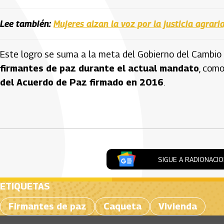
Lee también:
Mujeres alzan la voz por la justicia agrar
Este logro se suma a la meta del Gobierno del Cambio
firmantes de paz durante el actual mandato
, com
del Acuerdo de Paz firmado en 2016
.
Artículos Player
SIGUE A RADIONACI
ETIQUETAS
Firmantes de paz
Caqueta
Vivienda