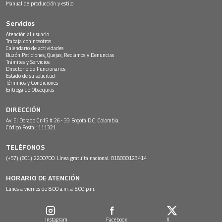
Manual de producción y estilo
Servicios
Atención al usuario
Trabaja con nosotros
Calendario de actividades
Buzón Peticiones, Quejas, Reclamos y Denuncias
Trámites y Servicios
Directorio de Funcionarios
Estado de su solicitud
Términos y Condiciones
Entrega de Obsequios
DIRECCIÓN
Av. El Dorado Cr.45 # 26 - 33 Bogotá D.C. Colombia.
Código Postal: 111321
TELÉFONOS
(+57) (601) 2200700. Línea gratuita nacional: 018000123414
HORARIO DE ATENCIÓN
Lunes a viernes de 8:00 a.m. a 5:00 p.m.
Instagram
Facebook
X