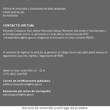
Política de privacidad y tratamiento de datos personales
Condiciones de uso
Accesibilidad
CONTACTO VIRTUAL
Estimado Ciudadano: Para radicar Peticiones, Quejas, Reclamos, Solicitudes y Felicitaciones a
la Entidad puede remitir lo pertinente al Correo Oficial Institucional de RTVC
correspondencia@rtvc.gov.co
o diligenciar el formulario en línea:
Contacto PQRSD.
Al momento de registrar su petición, se generará un código con el cual usted podrá realizar el
seguimiento, para ello, ingrese a:
Seguimiento de PQRS
Asesor en línea: lunes 9:30 a.m. - 12 m
(+57) (601) 2200700
Correo de notificaciones judiciales:
notificacionesjudiciales@rtvc.gov.co
Denuncias por actos de corrupción:
soytransparente@rtvc.gov.co
Horario de atención y entrega de premios: