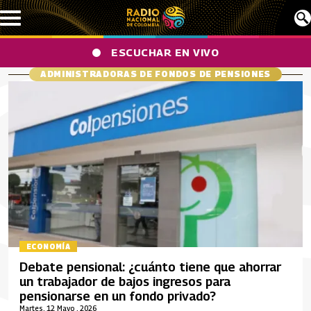
Pasar al contenido principal
ESCUCHAR EN VIVO
ADMINISTRADORAS DE FONDOS DE PENSIONES
ECONOMÍA
Debate pensional: ¿cuánto tiene que ahorrar
un trabajador de bajos ingresos para
pensionarse en un fondo privado?
Martes, 12 Mayo , 2026