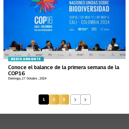
MEDIO AMBIENTE
Conoce el balance de la primera semana de la
COP16
Domingo, 27 Octubre , 2024
1
2
3
Página actual
Página
Página