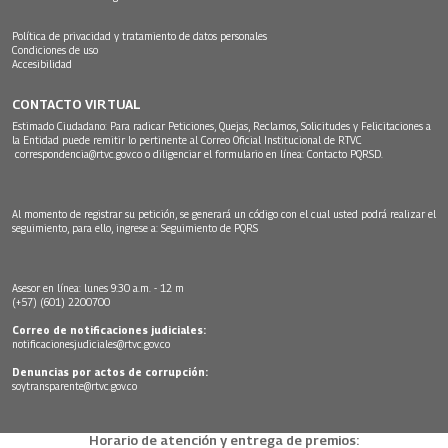
Política de privacidad y tratamiento de datos personales
Condiciones de uso
Accesibilidad
CONTACTO VIRTUAL
Estimado Ciudadano: Para radicar Peticiones, Quejas, Reclamos, Solicitudes y Felicitaciones a
la Entidad puede remitir lo pertinente al Correo Oficial Institucional de RTVC
correspondencia@rtvc.gov.co
o diligenciar el formulario en línea:
Contacto PQRSD.
Al momento de registrar su petición, se generará un código con el cual usted podrá realizar el
seguimiento, para ello, ingrese a:
Seguimiento de PQRS
Asesor en línea: lunes 9:30 a.m. - 12 m
(+57) (601) 2200700
Correo de notificaciones judiciales:
notificacionesjudiciales@rtvc.gov.co
Denuncias por actos de corrupción:
soytransparente@rtvc.gov.co
Horario de atención y entrega de premios: