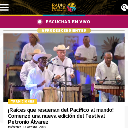
Pasar al contenido principal
ESCUCHAR EN VIVO
AFRODESCENDIENTES
TRADICIONES
¡Raíces que resuenan del Pacífico al mundo!
Comenzó una nueva edición del Festival
Petronio Álvarez
Miércoles, 13 Agosto , 2025