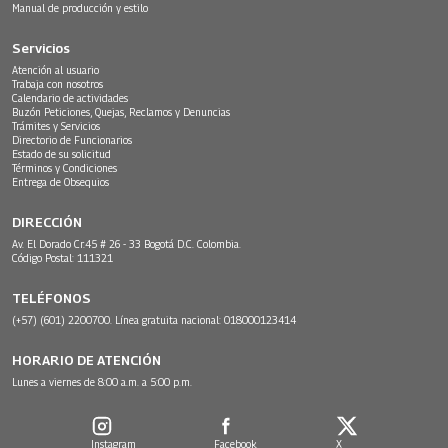
Manual de producción y estilo
Servicios
Atención al usuario
Trabaja con nosotros
Calendario de actividades
Buzón Peticiones, Quejas, Reclamos y Denuncias
Trámites y Servicios
Directorio de Funcionarios
Estado de su solicitud
Términos y Condiciones
Entrega de Obsequios
DIRECCIÓN
Av. El Dorado Cr.45 # 26 - 33 Bogotá D.C. Colombia.
Código Postal: 111321
TELÉFONOS
(+57) (601) 2200700. Línea gratuita nacional: 018000123414
HORARIO DE ATENCIÓN
Lunes a viernes de 8:00 a.m. a 5:00 p.m.
Instagram
Facebook
X