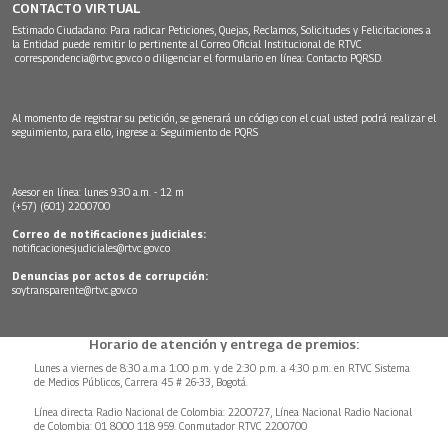
CONTACTO VIRTUAL
Estimado Ciudadano: Para radicar Peticiones, Quejas, Reclamos, Solicitudes y Felicitaciones a
la Entidad puede remitir lo pertinente al Correo Oficial Institucional de RTVC
correspondencia@rtvc.gov.co
o diligenciar el formulario en línea:
Contacto PQRSD.
Al momento de registrar su petición, se generará un código con el cual usted podrá realizar el
seguimiento, para ello, ingrese a:
Seguimiento de PQRS
Asesor en línea: lunes 9:30 a.m. - 12 m
(+57) (601) 2200700
Correo de notificaciones judiciales:
notificacionesjudiciales@rtvc.gov.co
Denuncias por actos de corrupción:
soytransparente@rtvc.gov.co
Horario de atención y entrega de premios:
Lunes a viernes de 8:30 a.m.a 1:00 p.m. y de 2:30 p.m. a 4:30 p.m. en RTVC Sistema
de Medios Públicos, Carrera 45 # 26-33, Bogotá.
Línea directa Radio Nacional de Colombia: 2200727, Línea Nacional Radio Nacional
de Colombia: 01 8000 118 959. Conmutador RTVC 2200700