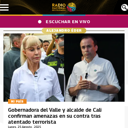
Pasar al contenido principal
ESCUCHAR EN VIVO
ALEJANDRO ÉDER
MI PAÍS
Gobernadora del Valle y alcalde de Cali
confirman amenazas en su contra tras
atentado terrorista
Lunes, 25 Agosto , 2025