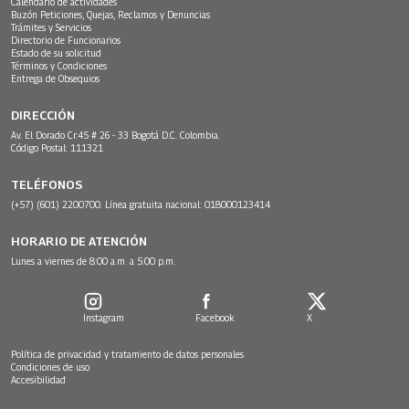
Calendario de actividades
Buzón Peticiones, Quejas, Reclamos y Denuncias
Trámites y Servicios
Directorio de Funcionarios
Estado de su solicitud
Términos y Condiciones
Entrega de Obsequios
DIRECCIÓN
Av. El Dorado Cr.45 # 26 - 33 Bogotá D.C. Colombia.
Código Postal: 111321
TELÉFONOS
(+57) (601) 2200700. Línea gratuita nacional: 018000123414
HORARIO DE ATENCIÓN
Lunes a viernes de 8:00 a.m. a 5:00 p.m.
Instagram
Facebook
X
Política de privacidad y tratamiento de datos personales
Condiciones de uso
Accesibilidad