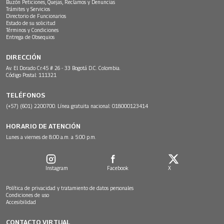
Buzón Peticiones, Quejas, Reclamos y Denuncias
Trámites y Servicios
Directorio de Funcionarios
Estado de su solicitud
Términos y Condiciones
Entrega de Obsequios
DIRECCIÓN
Av. El Dorado Cr.45 # 26 - 33 Bogotá D.C. Colombia.
Código Postal: 111321
TELÉFONOS
(+57) (601) 2200700. Línea gratuita nacional: 018000123414
HORARIO DE ATENCIÓN
Lunes a viernes de 8:00 a.m. a 5:00 p.m.
Instagram
Facebook
X
Política de privacidad y tratamiento de datos personales
Condiciones de uso
Accesibilidad
CONTACTO VIRTUAL