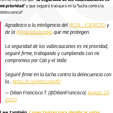
mi prioridad
" y que seguirá trabajará en la "lucha contra la
delincuencia".
Agradezco a la inteligencia del
@COL_EJERCITO
y
de la
@PoliciaColombia
que me protegen.
La seguridad de los vallecaucanos es mi prioridad,
seguiré firme, trabajando y cumpliendo con mi
compromiso por Cali y el Valle.
Seguiré firme en la lucha contra la delincuencia con
la…
https://t.co/6kh1smoftJ
— Dilian Francisca T. (@DilianFrancisca)
August 24,
2025
Lee también
: Conectividad para dignificar vidas: