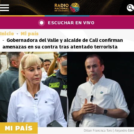
Pasar al contenido principal
ESCUCHAR EN VIVO
Inicio
Mi país
Gobernadora del Valle y alcalde de Cali confirman
amenazas en su contra tras atentado terrorista
MI PAÍS
Dilian Francisca Toro | Alejandro Eder