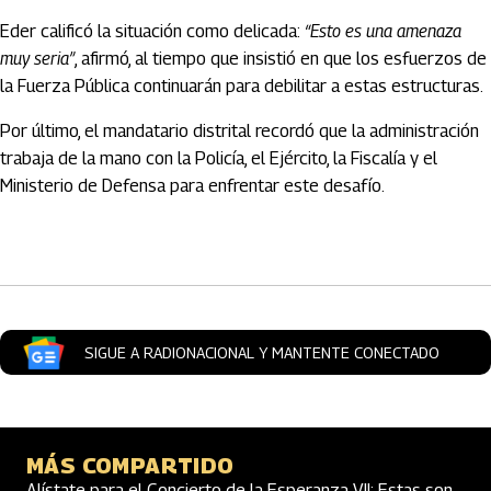
Eder calificó la situación como delicada:
“Esto es una amenaza
muy seria”
, afirmó, al tiempo que insistió en que los esfuerzos de
la Fuerza Pública continuarán para debilitar a estas estructuras.
Por último, el mandatario distrital recordó que la administración
trabaja de la mano con la Policía, el Ejército, la Fiscalía y el
Ministerio de Defensa para enfrentar este desafío.
Artículos Player
SIGUE A RADIONACIONAL Y MANTENTE CONECTADO
MÁS COMPARTIDO
Alístate para el Concierto de la Esperanza VII: Estas son