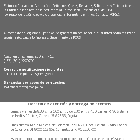
Estimado Ciudadano: Para radicar Peticiones, Quejas, Reclamos, Solicitudes y Felicitaciones a
la Entidad puede remitir lo pertinente al Correo Oficial Institucional de RTVC
correspondencia@rtvc.gov.co
o diligenciar el formulario en línea:
Contacto PQRSD.
Al momento de registrar su petición, se generará un código con el cual usted podrá realizar el
seguimiento, para ello, ingrese a:
Seguimiento de PQRS
Asesor en línea: lunes 9:30 a.m. - 12 m
(+57) (601) 2200700
Correo de notificaciones judiciales:
notificacionesjudiciales@rtvc.gov.co
Denuncias por actos de corrupción:
soytransparente@rtvc.gov.co
Horario de atención y entrega de premios:
Lunes a viernes de 8:30 a.m.a 1:00 p.m. y de 2:30 p.m. a 4:30 p.m. en RTVC Sistema
de Medios Públicos, Carrera 45 # 26-33, Bogotá.
Línea directa Radio Nacional de Colombia: 2200727, Línea Nacional Radio Nacional
de Colombia: 01 8000 118 959. Conmutador RTVC 2200700
Este contenido fue financiado con recursos del Fondo Único de Tecnologías de la