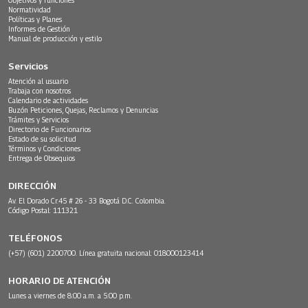
Normatividad
Políticas y Planes
Informes de Gestión
Manual de producción y estilo
Servicios
Atención al usuario
Trabaja con nosotros
Calendario de actividades
Buzón Peticiones, Quejas, Reclamos y Denuncias
Trámites y Servicios
Directorio de Funcionarios
Estado de su solicitud
Términos y Condiciones
Entrega de Obsequios
DIRECCIÓN
Av. El Dorado Cr.45 # 26 - 33 Bogotá D.C. Colombia.
Código Postal: 111321
TELÉFONOS
(+57) (601) 2200700. Línea gratuita nacional: 018000123414
HORARIO DE ATENCIÓN
Lunes a viernes de 8:00 a.m. a 5:00 p.m.