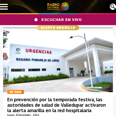
Pasar al contenido principal
ESCUCHAR EN VIVO
ALERTA AMARILLA
MI PAÍS
En prevención por la temporada festiva, las
autoridades de salud de Valledupar activaron
la alerta amarilla en la red hospitalaria
Lunes, 8 Diciembre , 2025