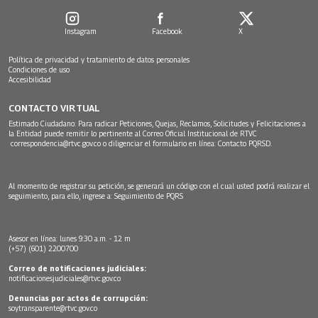
Instagram
Facebook
X
Política de privacidad y tratamiento de datos personales
Condiciones de uso
Accesibilidad
CONTACTO VIRTUAL
Estimado Ciudadano: Para radicar Peticiones, Quejas, Reclamos, Solicitudes y Felicitaciones a
la Entidad puede remitir lo pertinente al Correo Oficial Institucional de RTVC
correspondencia@rtvc.gov.co
o diligenciar el formulario en línea:
Contacto PQRSD.
Al momento de registrar su petición, se generará un código con el cual usted podrá realizar el
seguimiento, para ello, ingrese a:
Seguimiento de PQRS
Asesor en línea: lunes 9:30 a.m. - 12 m
(+57) (601) 2200700
Correo de notificaciones judiciales:
notificacionesjudiciales@rtvc.gov.co
Denuncias por actos de corrupción:
soytransparente@rtvc.gov.co