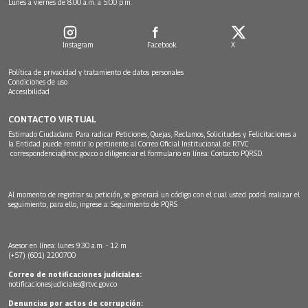
Lunes a viernes de 8:00 a.m. a 5:00 p.m.
Instagram
Facebook
X
Política de privacidad y tratamiento de datos personales
Condiciones de uso
Accesibilidad
CONTACTO VIRTUAL
Estimado Ciudadano: Para radicar Peticiones, Quejas, Reclamos, Solicitudes y Felicitaciones a
la Entidad puede remitir lo pertinente al Correo Oficial Institucional de RTVC
correspondencia@rtvc.gov.co
o diligenciar el formulario en línea:
Contacto PQRSD.
Al momento de registrar su petición, se generará un código con el cual usted podrá realizar el
seguimiento, para ello, ingrese a:
Seguimiento de PQRS
Asesor en línea: lunes 9:30 a.m. - 12 m
(+57) (601) 2200700
Correo de notificaciones judiciales:
notificacionesjudiciales@rtvc.gov.co
Denuncias por actos de corrupción: