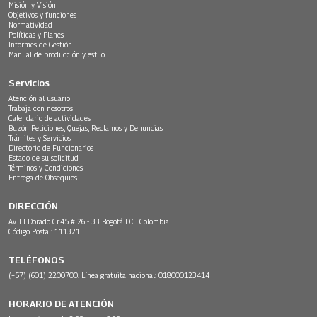
Misión y Visión
Objetivos y funciones
Normatividad
Políticas y Planes
Informes de Gestión
Manual de producción y estilo
Servicios
Atención al usuario
Trabaja con nosotros
Calendario de actividades
Buzón Peticiones, Quejas, Reclamos y Denuncias
Trámites y Servicios
Directorio de Funcionarios
Estado de su solicitud
Términos y Condiciones
Entrega de Obsequios
DIRECCIÓN
Av. El Dorado Cr.45 # 26 - 33 Bogotá D.C. Colombia.
Código Postal: 111321
TELÉFONOS
(+57) (601) 2200700. Línea gratuita nacional: 018000123414
HORARIO DE ATENCIÓN