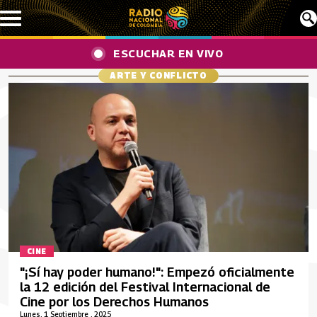
Pasar al contenido principal
ESCUCHAR EN VIVO
ARTE Y CONFLICTO
CINE
"¡Sí hay poder humano!": Empezó oficialmente
la 12 edición del Festival Internacional de
Cine por los Derechos Humanos
Lunes, 1 Septiembre , 2025