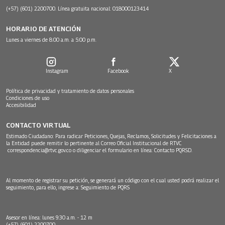
(+57) (601) 2200700. Línea gratuita nacional: 018000123414
HORARIO DE ATENCIÓN
Lunes a viernes de 8:00 a.m. a 5:00 p.m.
Instagram
Facebook
X
Política de privacidad y tratamiento de datos personales
Condiciones de uso
Accesibilidad
CONTACTO VIRTUAL
Estimado Ciudadano: Para radicar Peticiones, Quejas, Reclamos, Solicitudes y Felicitaciones a
la Entidad puede remitir lo pertinente al Correo Oficial Institucional de RTVC
correspondencia@rtvc.gov.co
o diligenciar el formulario en línea:
Contacto PQRSD.
Al momento de registrar su petición, se generará un código con el cual usted podrá realizar el
seguimiento, para ello, ingrese a:
Seguimiento de PQRS
Asesor en línea: lunes 9:30 a.m. - 12 m
(+57) (601) 2200700