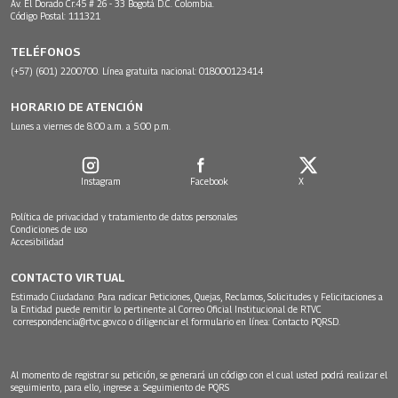
Av. El Dorado Cr.45 # 26 - 33 Bogotá D.C. Colombia.
Código Postal: 111321
TELÉFONOS
(+57) (601) 2200700. Línea gratuita nacional: 018000123414
HORARIO DE ATENCIÓN
Lunes a viernes de 8:00 a.m. a 5:00 p.m.
Instagram
Facebook
X
Política de privacidad y tratamiento de datos personales
Condiciones de uso
Accesibilidad
CONTACTO VIRTUAL
Estimado Ciudadano: Para radicar Peticiones, Quejas, Reclamos, Solicitudes y Felicitaciones a
la Entidad puede remitir lo pertinente al Correo Oficial Institucional de RTVC
correspondencia@rtvc.gov.co
o diligenciar el formulario en línea:
Contacto PQRSD.
Al momento de registrar su petición, se generará un código con el cual usted podrá realizar el
seguimiento, para ello, ingrese a:
Seguimiento de PQRS