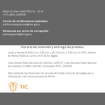
Asesor en línea: lunes 9:30 a.m. - 12 m
(+57) (601) 2200700
Correo de notificaciones judiciales:
notificacionesjudiciales@rtvc.gov.co
Denuncias por actos de corrupción:
soytransparente@rtvc.gov.co
Horario de atención y entrega de premios:
Lunes a viernes de 8:30 a.m.a 1:00 p.m. y de 2:30 p.m. a 4:30 p.m. en RTVC Sistema
de Medios Públicos, Carrera 45 # 26-33, Bogotá.
Línea directa Radio Nacional de Colombia: 2200727, Línea Nacional Radio Nacional
de Colombia: 01 8000 118 959. Conmutador RTVC 2200700
Este contenido fue financiado con recursos del Fondo Único de Tecnologías de la
Información y las Comunicaciones de MinTic.