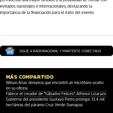
invitados nacionales e internacionales, destacando la
importancia de la financiación para el éxito del evento.
Artículos Player
SIGUE A RADIONACIONAL Y MANTENTE CONECTADO
MÁS COMPARTIDO
Wilson Arias denuncia que encontró un micrófono oculto
en su oficina
Fallece el creador de "Sábados Felices", Alfonso Lizarazo
Gobierno del presidente Gustavo Petro protege 314 mil
hectáreas del páramo Cruz Verde-Sumapaz