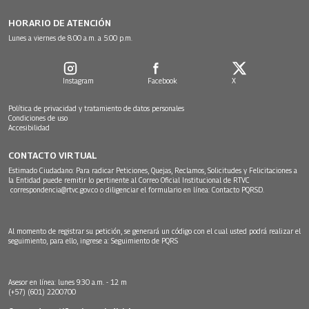
HORARIO DE ATENCIÓN
Lunes a viernes de 8:00 a.m. a 5:00 p.m.
Instagram
Facebook
X
Política de privacidad y tratamiento de datos personales
Condiciones de uso
Accesibilidad
CONTACTO VIRTUAL
Estimado Ciudadano: Para radicar Peticiones, Quejas, Reclamos, Solicitudes y Felicitaciones a
la Entidad puede remitir lo pertinente al Correo Oficial Institucional de RTVC
correspondencia@rtvc.gov.co
o diligenciar el formulario en línea:
Contacto PQRSD.
Al momento de registrar su petición, se generará un código con el cual usted podrá realizar el
seguimiento, para ello, ingrese a:
Seguimiento de PQRS
Asesor en línea: lunes 9:30 a.m. - 12 m
(+57) (601) 2200700