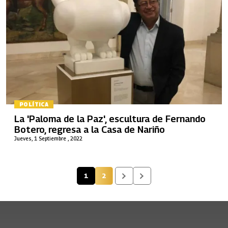
POLÍTICA
La 'Paloma de la Paz', escultura de Fernando
Botero, regresa a la Casa de Nariño
Jueves, 1 Septiembre , 2022
1
2
Página actual
Página