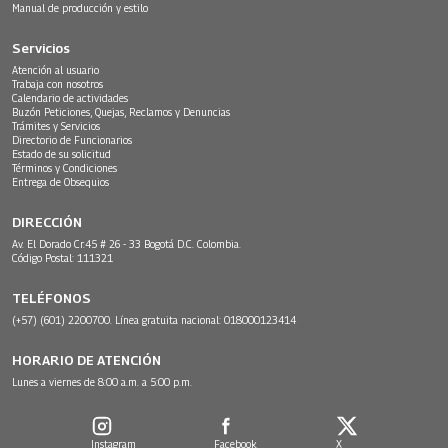
Manual de producción y estilo
Servicios
Atención al usuario
Trabaja con nosotros
Calendario de actividades
Buzón Peticiones, Quejas, Reclamos y Denuncias
Trámites y Servicios
Directorio de Funcionarios
Estado de su solicitud
Términos y Condiciones
Entrega de Obsequios
DIRECCIÓN
Av. El Dorado Cr.45 # 26 - 33 Bogotá D.C. Colombia.
Código Postal: 111321
TELÉFONOS
(+57) (601) 2200700. Línea gratuita nacional: 018000123414
HORARIO DE ATENCIÓN
Lunes a viernes de 8:00 a.m. a 5:00 p.m.
Instagram
Facebook
X