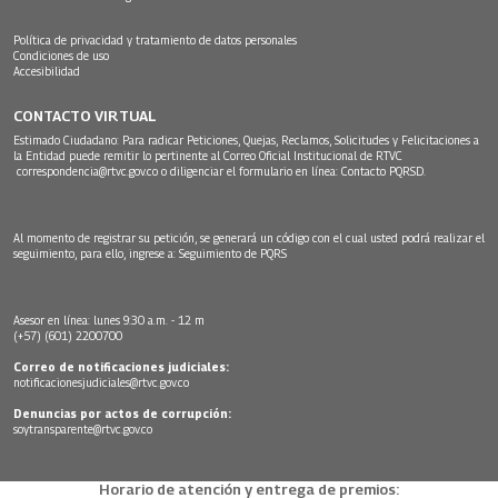
Política de privacidad y tratamiento de datos personales
Condiciones de uso
Accesibilidad
CONTACTO VIRTUAL
Estimado Ciudadano: Para radicar Peticiones, Quejas, Reclamos, Solicitudes y Felicitaciones a
la Entidad puede remitir lo pertinente al Correo Oficial Institucional de RTVC
correspondencia@rtvc.gov.co
o diligenciar el formulario en línea:
Contacto PQRSD.
Al momento de registrar su petición, se generará un código con el cual usted podrá realizar el
seguimiento, para ello, ingrese a:
Seguimiento de PQRS
Asesor en línea: lunes 9:30 a.m. - 12 m
(+57) (601) 2200700
Correo de notificaciones judiciales:
notificacionesjudiciales@rtvc.gov.co
Denuncias por actos de corrupción:
soytransparente@rtvc.gov.co
Horario de atención y entrega de premios: