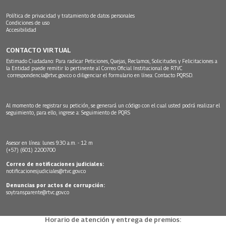
Política de privacidad y tratamiento de datos personales
Condiciones de uso
Accesibilidad
CONTACTO VIRTUAL
Estimado Ciudadano: Para radicar Peticiones, Quejas, Reclamos, Solicitudes y Felicitaciones a
la Entidad puede remitir lo pertinente al Correo Oficial Institucional de RTVC
correspondencia@rtvc.gov.co
o diligenciar el formulario en línea:
Contacto PQRSD.
Al momento de registrar su petición, se generará un código con el cual usted podrá realizar el
seguimiento, para ello, ingrese a:
Seguimiento de PQRS
Asesor en línea: lunes 9:30 a.m. - 12 m
(+57) (601) 2200700
Correo de notificaciones judiciales:
notificacionesjudiciales@rtvc.gov.co
Denuncias por actos de corrupción:
soytransparente@rtvc.gov.co
Horario de atención y entrega de premios: