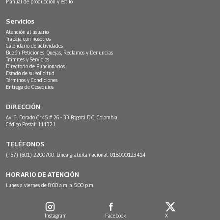
Manual de producción y estilo
Servicios
Atención al usuario
Trabaja con nosotros
Calendario de actividades
Buzón Peticiones, Quejas, Reclamos y Denuncias
Trámites y Servicios
Directorio de Funcionarios
Estado de su solicitud
Términos y Condiciones
Entrega de Obsequios
DIRECCIÓN
Av. El Dorado Cr.45 # 26 - 33 Bogotá D.C. Colombia.
Código Postal: 111321
TELÉFONOS
(+57) (601) 2200700. Línea gratuita nacional: 018000123414
HORARIO DE ATENCIÓN
Lunes a viernes de 8:00 a.m. a 5:00 p.m.
Instagram
Facebook
X