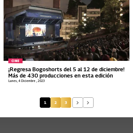
CINE
¡Regresa Bogoshorts del 5 al 12 de diciembre!
Más de 430 producciones en esta edición
Lunes, 4 Diciembre , 2023
1
2
3
Página actual
Página
Página