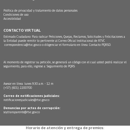
Política de privacidad y tratamiento de datos personales
Condiciones de uso
Accesibilidad
CONTACTO VIRTUAL
Estimado Ciudadano: Para radicar Peticiones, Quejas, Reclamos, Solicitudes y Felicitaciones a
la Entidad puede remitir lo pertinente al Correo Oficial Institucional de RTVC
correspondencia@rtvc.gov.co
o diligenciar el formulario en línea:
Contacto PQRSD.
Al momento de registrar su petición, se generará un código con el cual usted podrá realizar el
seguimiento, para ello, ingrese a:
Seguimiento de PQRS
Asesor en línea: lunes 9:30 a.m. - 12 m
(+57) (601) 2200700
Correo de notificaciones judiciales:
notificacionesjudiciales@rtvc.gov.co
Denuncias por actos de corrupción:
soytransparente@rtvc.gov.co
Horario de atención y entrega de premios: