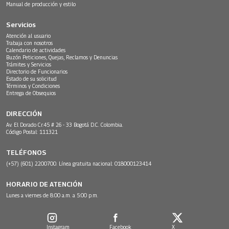
Manual de producción y estilo
Servicios
Atención al usuario
Trabaja con nosotros
Calendario de actividades
Buzón Peticiones, Quejas, Reclamos y Denuncias
Trámites y Servicios
Directorio de Funcionarios
Estado de su solicitud
Términos y Condiciones
Entrega de Obsequios
DIRECCIÓN
Av. El Dorado Cr.45 # 26 - 33 Bogotá D.C. Colombia.
Código Postal: 111321
TELÉFONOS
(+57) (601) 2200700. Línea gratuita nacional: 018000123414
HORARIO DE ATENCIÓN
Lunes a viernes de 8:00 a.m. a 5:00 p.m.
Instagram
Facebook
X