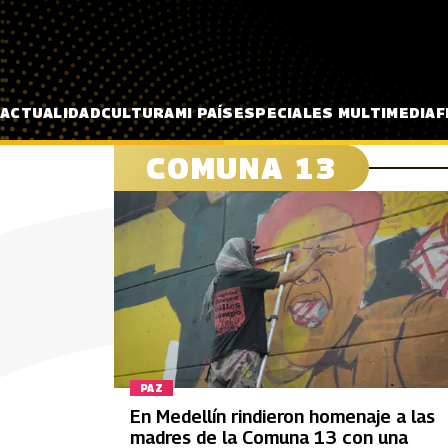
Pasar al contenido principal
ACTUALIDAD
CULTURA
MI PAÍS
ESPECIALES MULTIMEDIA
F
COMUNA 13
PAZ
En Medellín rindieron homenaje a las
madres de la Comuna 13 con una