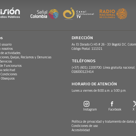
os
DIRECCIÓN
l usuario
Av. El Dorado Cr.45 # 26 - 33 Bogotá D.C. Colom
n nosotros
Código Postal: 111321
 de actividades
ciones, Quejas, Reclamos y Denuncias
TELÉFONOS
Servicios
 de Funcionarios
(+57) (601) 2200700. Línea gratuita nacional:
su solicitud
018000123414
 Condiciones
 Obsequios
HORARIO DE ATENCIÓN
Lunes a viernes de 8:00 a.m. a 5:00 p.m.
Instagram
Facebook
X
Política de privacidad y tratamiento de datos 
Condiciones de uso
Accesibilidad