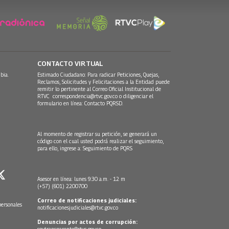
CONTACTO VIRTUAL
bia.
Estimado Ciudadano: Para radicar Peticiones, Quejas,
Reclamos, Solicitudes y Felicitaciones a la Entidad puede
remitir lo pertinente al Correo Oficial Institucional de
RTVC
correspondencia@rtvc.gov.co
o diligenciar el
formulario en línea:
Contacto PQRSD.
Al momento de registrar su petición, se generará un
código con el cual usted podrá realizar el seguimiento,
para ello, ingrese a:
Seguimiento de PQRS
Asesor en línea: lunes 9:30 a.m. - 12 m
(+57) (601) 2200700
Correo de notificaciones judiciales:
personales
notificacionesjudiciales@rtvc.gov.co
Denuncias por actos de corrupción:
soytransparente@rtvc.gov.co