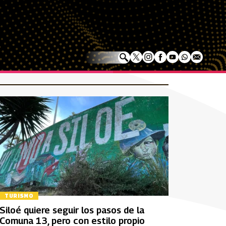
TURISMO
Siloé quiere seguir los pasos de la
Comuna 13, pero con estilo propio