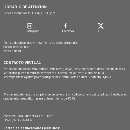
HORARIO DE ATENCIÓN
Lunes a viernes de 8:00 a.m. a 5:00 p.m.
Instagram
Facebook
X
Política de privacidad y tratamiento de datos personales
Condiciones de uso
Accesibilidad
CONTACTO VIRTUAL
Estimado Ciudadano: Para radicar Peticiones, Quejas, Reclamos, Solicitudes y Felicitaciones a
la Entidad puede remitir lo pertinente al Correo Oficial Institucional de RTVC
correspondencia@rtvc.gov.co
o diligenciar el formulario en línea:
Contacto PQRSD.
Al momento de registrar su petición, se generará un código con el cual usted podrá realizar el
seguimiento, para ello, ingrese a:
Seguimiento de PQRS
Asesor en línea: lunes 9:30 a.m. - 12 m
(+57) (601) 2200700
Correo de notificaciones judiciales: