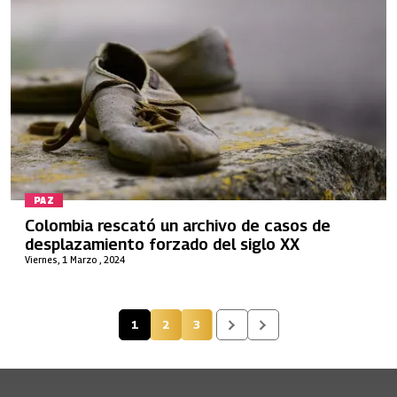
PAZ
Colombia rescató un archivo de casos de
desplazamiento forzado del siglo XX
Viernes, 1 Marzo , 2024
1
2
3
Página actual
Página
Página