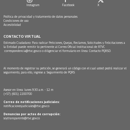
Instagram
Facebook
X
Política de privacidad y tratamiento de datos personales
Condiciones de uso
Accesibilidad
CONTACTO VIRTUAL
Estimado Ciudadano: Para radicar Peticiones, Quejas, Reclamos, Solicitudes y Felicitaciones a
la Entidad puede remitir lo pertinente al Correo Oficial Institucional de RTVC
correspondencia@rtvc.gov.co
o diligenciar el formulario en línea:
Contacto PQRSD.
Al momento de registrar su petición, se generará un código con el cual usted podrá realizar el
seguimiento, para ello, ingrese a:
Seguimiento de PQRS
Asesor en línea: lunes 9:30 a.m. - 12 m
(+57) (601) 2200700
Correo de notificaciones judiciales:
notificacionesjudiciales@rtvc.gov.co
Denuncias por actos de corrupción:
soytransparente@rtvc.gov.co