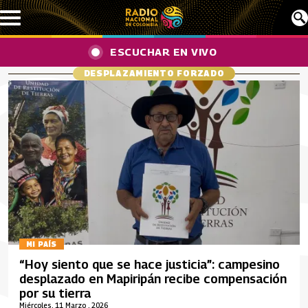
Pasar al contenido principal
ESCUCHAR EN VIVO
DESPLAZAMIENTO FORZADO
MI PAÍS
“Hoy siento que se hace justicia”: campesino
desplazado en Mapiripán recibe compensación
por su tierra
Miércoles, 11 Marzo , 2026