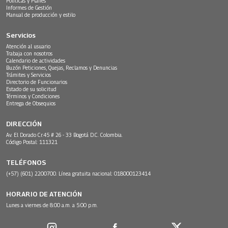
Políticas y Planes
Informes de Gestión
Manual de producción y estilo
Servicios
Atención al usuario
Trabaja con nosotros
Calendario de actividades
Buzón Peticiones, Quejas, Reclamos y Denuncias
Trámites y Servicios
Directorio de Funcionarios
Estado de su solicitud
Términos y Condiciones
Entrega de Obsequios
DIRECCIÓN
Av. El Dorado Cr.45 # 26 - 33 Bogotá D.C. Colombia.
Código Postal: 111321
TELÉFONOS
(+57) (601) 2200700. Línea gratuita nacional: 018000123414
HORARIO DE ATENCIÓN
Lunes a viernes de 8:00 a.m. a 5:00 p.m.