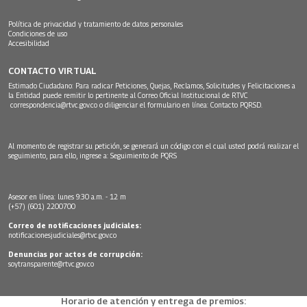
Política de privacidad y tratamiento de datos personales
Condiciones de uso
Accesibilidad
CONTACTO VIRTUAL
Estimado Ciudadano: Para radicar Peticiones, Quejas, Reclamos, Solicitudes y Felicitaciones a
la Entidad puede remitir lo pertinente al Correo Oficial Institucional de RTVC
correspondencia@rtvc.gov.co
o diligenciar el formulario en línea:
Contacto PQRSD.
Al momento de registrar su petición, se generará un código con el cual usted podrá realizar el
seguimiento, para ello, ingrese a:
Seguimiento de PQRS
Asesor en línea: lunes 9:30 a.m. - 12 m
(+57) (601) 2200700
Correo de notificaciones judiciales:
notificacionesjudiciales@rtvc.gov.co
Denuncias por actos de corrupción:
soytransparente@rtvc.gov.co
Horario de atención y entrega de premios: