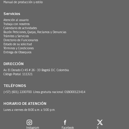
Manual de producción y estilo
Servicios
Atención al usuario
Trabaja con nosotros
Calendario de actividades
Buzón Peticiones, Quejas, Reclamos y Denuncias
Trámites y Servicios
Directorio de Funcionarios
Estado de su solicitud
Términos y Condiciones
Entrega de Obsequios
DIRECCIÓN
Av. El Dorado Cr.45 # 26 - 33 Bogotá D.C. Colombia.
Código Postal: 111321
TELÉFONOS
(+57) (601) 2200700. Línea gratuita nacional: 018000123414
HORARIO DE ATENCIÓN
Lunes a viernes de 8:00 a.m. a 5:00 p.m.
Instagram
Facebook
X