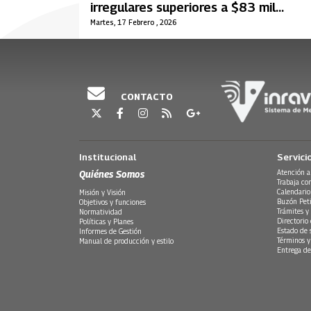
irregulares superiores a $83 mil
millones entre 2024 y 2025
Martes, 17 Febrero , 2026
CONTACTO
Institucional
Servici
Quiénes Somos
Atención a
Trabaja co
Calendario
Misión y Visión
Buzón Peti
Objetivos y funciones
Trámites y 
Normatividad
Directorio
Políticas y Planes
Estado de 
Informes de Gestión
Términos y
Manual de producción y estilo
Entrega de