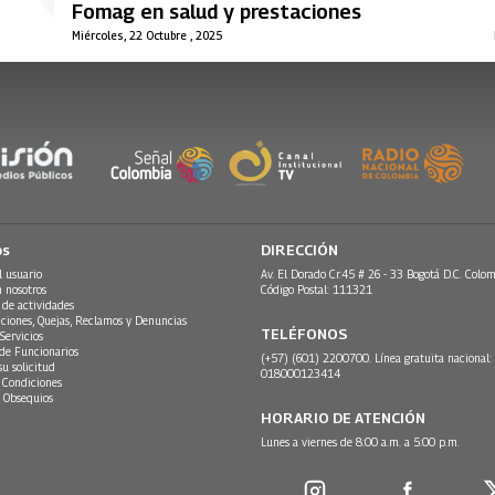
Fomag en salud y prestaciones
Miércoles, 22 Octubre , 2025
os
DIRECCIÓN
l usuario
Av. El Dorado Cr.45 # 26 - 33 Bogotá D.C. Colom
n nosotros
Código Postal: 111321
 de actividades
ciones, Quejas, Reclamos y Denuncias
TELÉFONOS
Servicios
 de Funcionarios
(+57) (601) 2200700. Línea gratuita nacional:
su solicitud
018000123414
 Condiciones
 Obsequios
HORARIO DE ATENCIÓN
Lunes a viernes de 8:00 a.m. a 5:00 p.m.