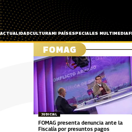
Pasar al contenido principal
ACTUALIDAD
CULTURA
MI PAÍS
ESPECIALES MULTIMEDIA
F
FOMAG
JUDICIAL
FOMAG presenta denuncia ante la
Fiscalía por presuntos pagos