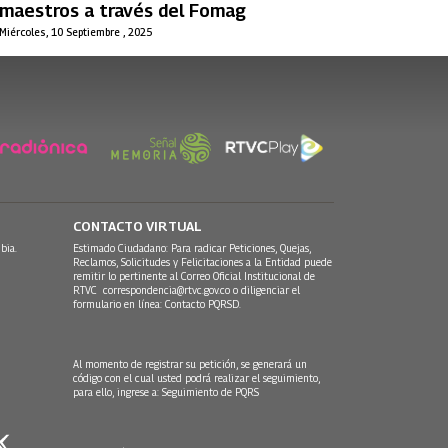
maestros a través del Fomag
Miércoles, 10 Septiembre , 2025
CONTACTO VIRTUAL
bia.
Estimado Ciudadano: Para radicar Peticiones, Quejas,
Reclamos, Solicitudes y Felicitaciones a la Entidad puede
remitir lo pertinente al Correo Oficial Institucional de
RTVC
correspondencia@rtvc.gov.co
o diligenciar el
formulario en línea:
Contacto PQRSD.
Al momento de registrar su petición, se generará un
código con el cual usted podrá realizar el seguimiento,
para ello, ingrese a:
Seguimiento de PQRS