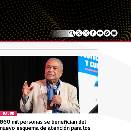
SALUD
860 mil personas se benefician del
nuevo esquema de atención para los