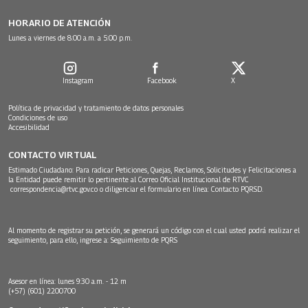
HORARIO DE ATENCIÓN
Lunes a viernes de 8:00 a.m. a 5:00 p.m.
Instagram
Facebook
X
Política de privacidad y tratamiento de datos personales
Condiciones de uso
Accesibilidad
CONTACTO VIRTUAL
Estimado Ciudadano: Para radicar Peticiones, Quejas, Reclamos, Solicitudes y Felicitaciones a
la Entidad puede remitir lo pertinente al Correo Oficial Institucional de RTVC
correspondencia@rtvc.gov.co
o diligenciar el formulario en línea:
Contacto PQRSD.
Al momento de registrar su petición, se generará un código con el cual usted podrá realizar el
seguimiento, para ello, ingrese a:
Seguimiento de PQRS
Asesor en línea: lunes 9:30 a.m. - 12 m
(+57) (601) 2200700