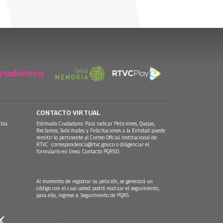
CONTACTO VIRTUAL
bia.
Estimado Ciudadano: Para radicar Peticiones, Quejas,
Reclamos, Solicitudes y Felicitaciones a la Entidad puede
remitir lo pertinente al Correo Oficial Institucional de
RTVC
correspondencia@rtvc.gov.co
o diligenciar el
formulario en línea:
Contacto PQRSD.
Al momento de registrar su petición, se generará un
código con el cual usted podrá realizar el seguimiento,
para ello, ingrese a:
Seguimiento de PQRS