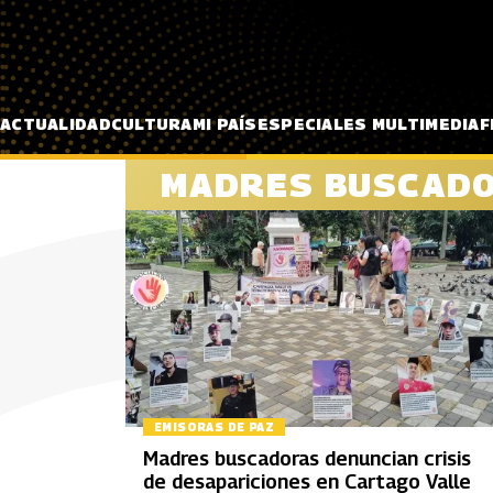
Pasar al contenido principal
ACTUALIDAD
CULTURA
MI PAÍS
ESPECIALES MULTIMEDIA
F
MADRES BUSCAD
EMISORAS DE PAZ
Madres buscadoras denuncian crisis
de desapariciones en Cartago Valle