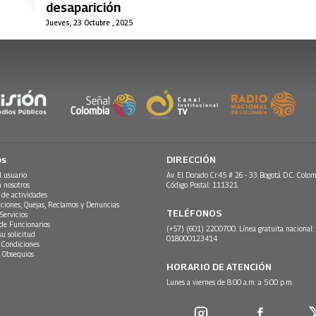
desaparición
Jueves, 23 Octubre , 2025
os
DIRECCIÓN
l usuario
Av. El Dorado Cr.45 # 26 - 33 Bogotá D.C. Colom
n nosotros
Código Postal: 111321
 de actividades
ciones, Quejas, Reclamos y Denuncias
TELÉFONOS
Servicios
 de Funcionarios
(+57) (601) 2200700. Línea gratuita nacional:
su solicitud
018000123414
 Condiciones
 Obsequios
HORARIO DE ATENCIÓN
Lunes a viernes de 8:00 a.m. a 5:00 p.m.