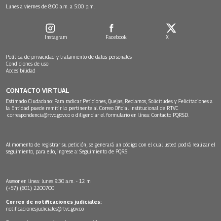
Lunes a viernes de 8:00 a.m. a 5:00 p.m.
Instagram
Facebook
X
Política de privacidad y tratamiento de datos personales
Condiciones de uso
Accesibilidad
CONTACTO VIRTUAL
Estimado Ciudadano: Para radicar Peticiones, Quejas, Reclamos, Solicitudes y Felicitaciones a
la Entidad puede remitir lo pertinente al Correo Oficial Institucional de RTVC
correspondencia@rtvc.gov.co
o diligenciar el formulario en línea:
Contacto PQRSD.
Al momento de registrar su petición, se generará un código con el cual usted podrá realizar el
seguimiento, para ello, ingrese a:
Seguimiento de PQRS
Asesor en línea: lunes 9:30 a.m. - 12 m
(+57) (601) 2200700
Correo de notificaciones judiciales:
notificacionesjudiciales@rtvc.gov.co