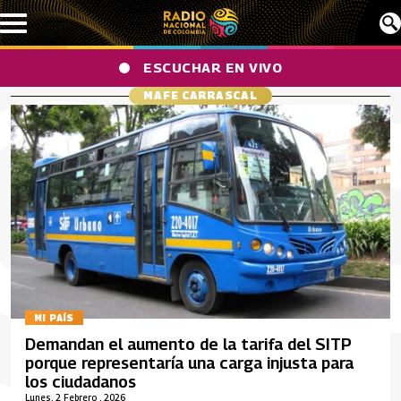
Pasar al contenido principal
ESCUCHAR EN VIVO
MAFE CARRASCAL
MI PAÍS
Demandan el aumento de la tarifa del SITP
porque representaría una carga injusta para
los ciudadanos
Lunes, 2 Febrero , 2026