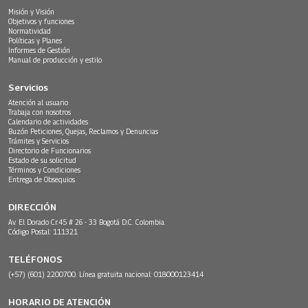
Misión y Visión
Objetivos y funciones
Normatividad
Políticas y Planes
Informes de Gestión
Manual de producción y estilo
Servicios
Atención al usuario
Trabaja con nosotros
Calendario de actividades
Buzón Peticiones, Quejas, Reclamos y Denuncias
Trámites y Servicios
Directorio de Funcionarios
Estado de su solicitud
Términos y Condiciones
Entrega de Obsequios
DIRECCIÓN
Av. El Dorado Cr.45 # 26 - 33 Bogotá D.C. Colombia.
Código Postal: 111321
TELÉFONOS
(+57) (601) 2200700. Línea gratuita nacional: 018000123414
HORARIO DE ATENCIÓN