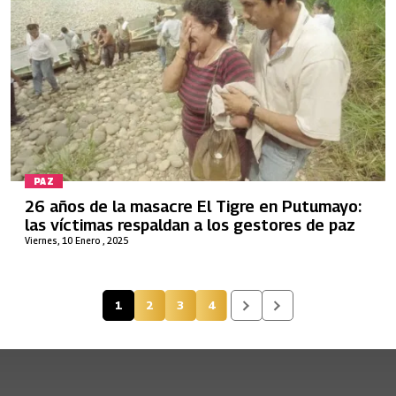
PAZ
26 años de la masacre El Tigre en Putumayo:
las víctimas respaldan a los gestores de paz
Viernes, 10 Enero , 2025
1
2
3
4
Página actual
Página
Página
Página