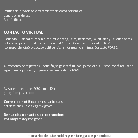
Política de privacidad y tratamiento de datos personales
Condiciones de uso
Accesibilidad
CONTACTO VIRTUAL
Estimado Ciudadano: Para radicar Peticiones, Quejas, Reclamos, Solicitudes y Felicitaciones a
la Entidad puede remitir lo pertinente al Correo Oficial Institucional de RTVC
correspondencia@rtvc.gov.co
o diligenciar el formulario en línea:
Contacto PQRSD.
Al momento de registrar su petición, se generará un código con el cual usted podrá realizar el
seguimiento, para ello, ingrese a:
Seguimiento de PQRS
Asesor en línea: lunes 9:30 a.m. - 12 m
(+57) (601) 2200700
Correo de notificaciones judiciales:
notificacionesjudiciales@rtvc.gov.co
Denuncias por actos de corrupción:
soytransparente@rtvc.gov.co
Horario de atención y entrega de premios: