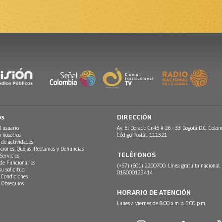
os
DIRECCIÓN
l usuario
Av. El Dorado Cr.45 # 26 - 33 Bogotá D.C. Colom
n nosotros
Código Postal: 111321
 de actividades
ciones, Quejas, Reclamos y Denuncias
TELÉFONOS
Servicios
 de Funcionarios
(+57) (601) 2200700. Línea gratuita nacional:
su solicitud
018000123414
 Condiciones
 Obsequios
HORARIO DE ATENCIÓN
Lunes a viernes de 8:00 a.m. a 5:00 p.m.