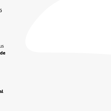
ó
us
 de
al