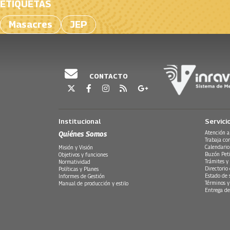
ETIQUETAS
Masacres
JEP
CONTACTO
Institucional
Servici
Quiénes Somos
Atención a
Trabaja co
Calendario
Misión y Visión
Buzón Peti
Objetivos y funciones
Trámites y 
Normatividad
Directorio
Políticas y Planes
Estado de 
Informes de Gestión
Términos y
Manual de producción y estilo
Entrega de