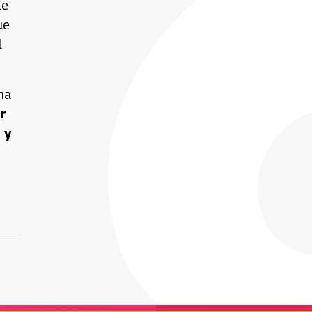
le
ue
l
na
r
 y