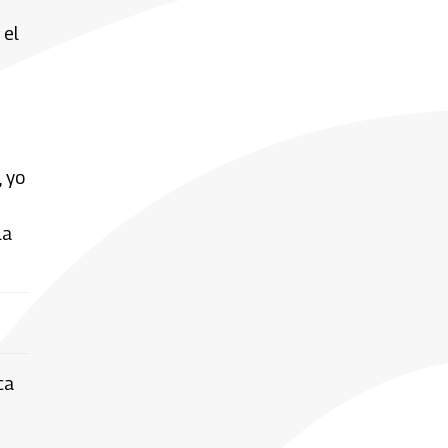
 el
, yo
la
ca