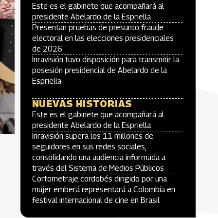
Este es el gabinete que acompañará al
presidente Abelardo de la Espriella
Presentan pruebas de presunto fraude
electoral en las elecciones presidenciales
de 2026
Inravisión tuvo disposición para transmitir la
posesión presidencial de Abelardo de la
Espriella
NUEVAS HISTORIAS
Este es el gabinete que acompañará al
presidente Abelardo de la Espriella
Inravisión supera los 11 millones de
seguidores en sus redes sociales,
consolidando una audiencia informada a
través del Sistema de Medios Públicos
Cortometraje cordobés dirigido por una
mujer emberá representará a Colombia en
festival internacional de cine en Brasil