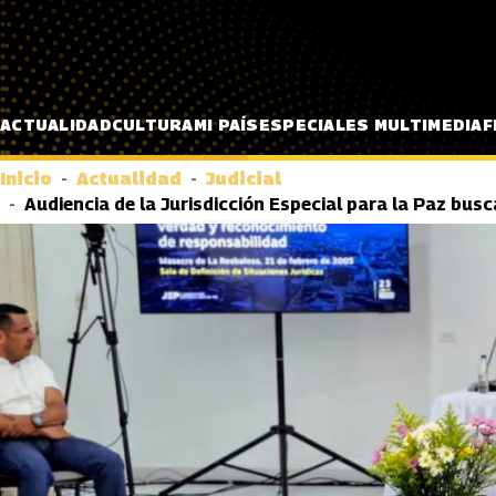
Pasar al contenido principal
ACTUALIDAD
CULTURA
MI PAÍS
ESPECIALES MULTIMEDIA
F
Inicio
Actualidad
Judicial
Audiencia de la Jurisdicción Especial para la Paz bu