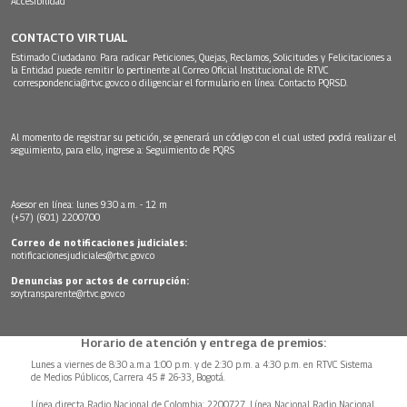
Accesibilidad
CONTACTO VIRTUAL
Estimado Ciudadano: Para radicar Peticiones, Quejas, Reclamos, Solicitudes y Felicitaciones a
la Entidad puede remitir lo pertinente al Correo Oficial Institucional de RTVC
correspondencia@rtvc.gov.co
o diligenciar el formulario en línea:
Contacto PQRSD.
Al momento de registrar su petición, se generará un código con el cual usted podrá realizar el
seguimiento, para ello, ingrese a:
Seguimiento de PQRS
Asesor en línea: lunes 9:30 a.m. - 12 m
(+57) (601) 2200700
Correo de notificaciones judiciales:
notificacionesjudiciales@rtvc.gov.co
Denuncias por actos de corrupción:
soytransparente@rtvc.gov.co
Horario de atención y entrega de premios:
Lunes a viernes de 8:30 a.m.a 1:00 p.m. y de 2:30 p.m. a 4:30 p.m. en RTVC Sistema
de Medios Públicos, Carrera 45 # 26-33, Bogotá.
Línea directa Radio Nacional de Colombia: 2200727, Línea Nacional Radio Nacional