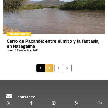
TRADICIONES
Cerro de Pacandé: entre el mito y la fantasía,
en Natagaima
Lunes, 15 Noviembre , 2021
1
2
Página actual
Página
CONTACTO