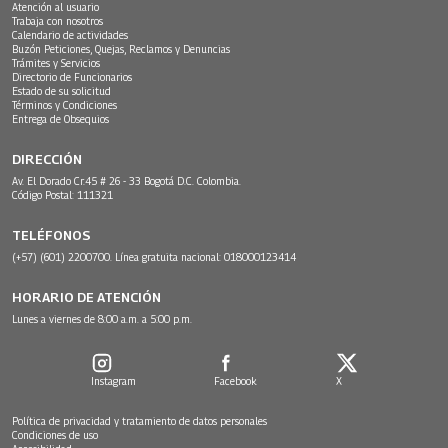
Atención al usuario
Trabaja con nosotros
Calendario de actividades
Buzón Peticiones, Quejas, Reclamos y Denuncias
Trámites y Servicios
Directorio de Funcionarios
Estado de su solicitud
Términos y Condiciones
Entrega de Obsequios
DIRECCIÓN
Av. El Dorado Cr.45 # 26 - 33 Bogotá D.C. Colombia.
Código Postal: 111321
TELÉFONOS
(+57) (601) 2200700. Línea gratuita nacional: 018000123414
HORARIO DE ATENCIÓN
Lunes a viernes de 8:00 a.m. a 5:00 p.m.
Instagram
Facebook
X
Política de privacidad y tratamiento de datos personales
Condiciones de uso