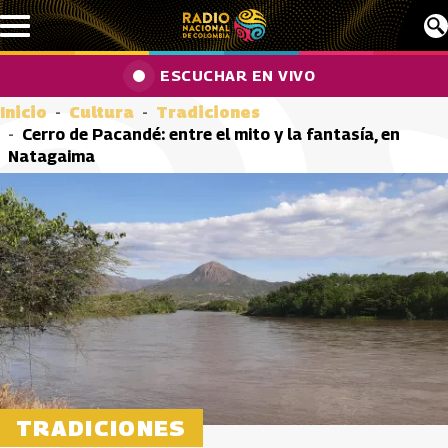
Pasar al contenido principal
ESCUCHAR EN VIVO
Inicio
Cultura
Tradiciones
Cerro de Pacandé: entre el mito y la fantasía, en
Natagaima
TRADICIONES