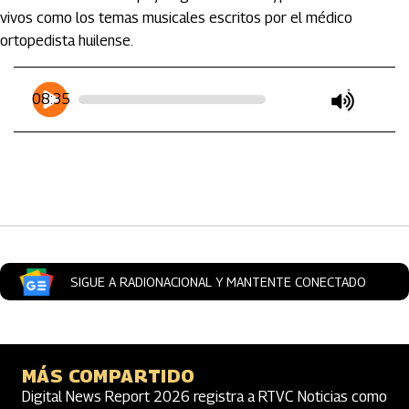
vivos como los temas musicales escritos por el médico
ortopedista huilense.
Artículos Player
Player Articulos
08:35
play
mute
SIGUE A RADIONACIONAL Y MANTENTE CONECTADO
MÁS COMPARTIDO
Digital News Report 2026 registra a RTVC Noticias como