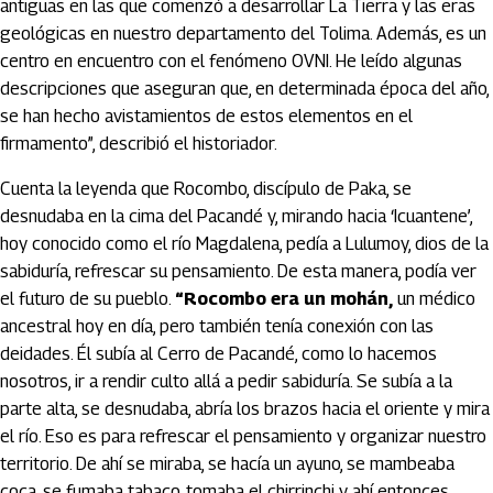
antiguas en las que comenzó a desarrollar La Tierra y las eras
geológicas en nuestro departamento del Tolima. Además, es un
centro en encuentro con el fenómeno OVNI. He leído algunas
descripciones que aseguran que, en determinada época del año,
se han hecho avistamientos de estos elementos en el
firmamento”, describió el historiador.
Cuenta la leyenda que Rocombo, discípulo de Paka, se
desnudaba en la cima del Pacandé y, mirando hacia ‘Icuantene’,
hoy conocido como el río Magdalena, pedía a Lulumoy, dios de la
sabiduría, refrescar su pensamiento. De esta manera, podía ver
el futuro de su pueblo.
“Rocombo era un mohán,
un médico
ancestral hoy en día, pero también tenía conexión con las
deidades. Él subía al Cerro de Pacandé, como lo hacemos
nosotros, ir a rendir culto allá a pedir sabiduría. Se subía a la
parte alta, se desnudaba, abría los brazos hacia el oriente y mira
el río. Eso es para refrescar el pensamiento y organizar nuestro
territorio. De ahí se miraba, se hacía un ayuno, se mambeaba
coca, se fumaba tabaco, tomaba el chirrinchi y ahí entonces