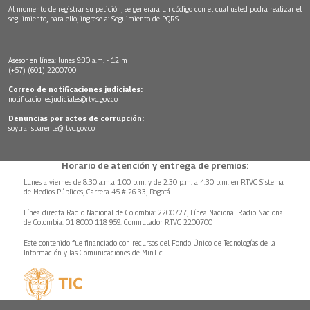
Al momento de registrar su petición, se generará un código con el cual usted podrá realizar el
seguimiento, para ello, ingrese a:
Seguimiento de PQRS
Asesor en línea: lunes 9:30 a.m. - 12 m
(+57) (601) 2200700
Correo de notificaciones judiciales:
notificacionesjudiciales@rtvc.gov.co
Denuncias por actos de corrupción:
soytransparente@rtvc.gov.co
Horario de atención y entrega de premios:
Lunes a viernes de 8:30 a.m.a 1:00 p.m. y de 2:30 p.m. a 4:30 p.m. en RTVC Sistema
de Medios Públicos, Carrera 45 # 26-33, Bogotá.
Línea directa Radio Nacional de Colombia: 2200727, Línea Nacional Radio Nacional
de Colombia: 01 8000 118 959. Conmutador RTVC 2200700
Este contenido fue financiado con recursos del Fondo Único de Tecnologías de la
Información y las Comunicaciones de MinTic.