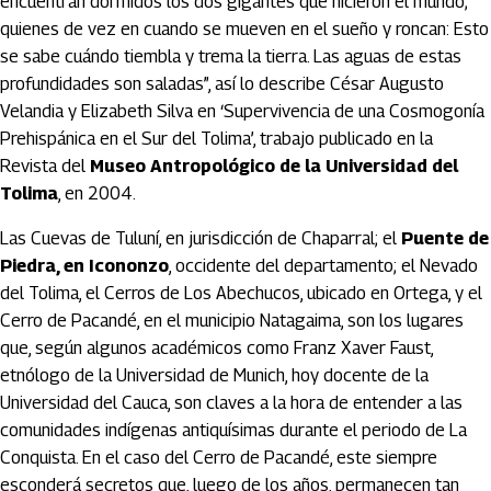
encuentran dormidos los dos gigantes que hicieron el mundo;
quienes de vez en cuando se mueven en el sueño y roncan: Esto
se sabe cuándo tiembla y trema la tierra. Las aguas de estas
profundidades son saladas”, así lo describe César Augusto
Velandia y Elizabeth Silva en ‘Supervivencia de una Cosmogonía
Prehispánica en el Sur del Tolima’, trabajo publicado en la
Revista del
Museo Antropológico de la Universidad del
Tolima
, en 2004.
Las Cuevas de Tuluní, en jurisdicción de Chaparral; el
Puente de
Piedra, en Icononzo
, occidente del departamento; el Nevado
del Tolima, el Cerros de Los Abechucos, ubicado en Ortega, y el
Cerro de Pacandé, en el municipio Natagaima, son los lugares
que, según algunos académicos como Franz Xaver Faust,
etnólogo de la Universidad de Munich, hoy docente de la
Universidad del Cauca, son claves a la hora de entender a las
comunidades indígenas antiquísimas durante el periodo de La
Conquista. En el caso del Cerro de Pacandé, este siempre
esconderá secretos que, luego de los años, permanecen tan