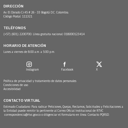
DIRECCIÓN
Av. El Dorado Cr.45 # 26 - 33 Bogotá D.C. Colombia.
Código Postal: 111321
TELÉFONOS
(+57) (601) 2200700. Línea gratuita nacional: 018000123414
HORARIO DE ATENCIÓN
Lunes a viernes de 8:00 a.m. a 5:00 p.m.
Instagram
Facebook
X
Política de privacidad y tratamiento de datos personales
Condiciones de uso
Accesibilidad
CONTACTO VIRTUAL
Estimado Ciudadano: Para radicar Peticiones, Quejas, Reclamos, Solicitudes y Felicitaciones a
la Entidad puede remitir lo pertinente al Correo Oficial Institucional de RTVC
correspondencia@rtvc.gov.co
o diligenciar el formulario en línea:
Contacto PQRSD.