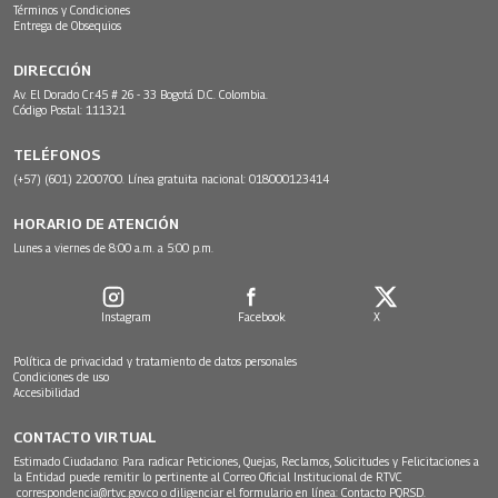
Términos y Condiciones
Entrega de Obsequios
DIRECCIÓN
Av. El Dorado Cr.45 # 26 - 33 Bogotá D.C. Colombia.
Código Postal: 111321
TELÉFONOS
(+57) (601) 2200700. Línea gratuita nacional: 018000123414
HORARIO DE ATENCIÓN
Lunes a viernes de 8:00 a.m. a 5:00 p.m.
Instagram
Facebook
X
Política de privacidad y tratamiento de datos personales
Condiciones de uso
Accesibilidad
CONTACTO VIRTUAL
Estimado Ciudadano: Para radicar Peticiones, Quejas, Reclamos, Solicitudes y Felicitaciones a
la Entidad puede remitir lo pertinente al Correo Oficial Institucional de RTVC
correspondencia@rtvc.gov.co
o diligenciar el formulario en línea:
Contacto PQRSD.