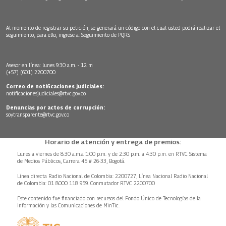
Al momento de registrar su petición, se generará un código con el cual usted podrá realizar el
seguimiento, para ello, ingrese a:
Seguimiento de PQRS
Asesor en línea: lunes 9:30 a.m. - 12 m
(+57) (601) 2200700
Correo de notificaciones judiciales:
notificacionesjudiciales@rtvc.gov.co
Denuncias por actos de corrupción:
soytransparente@rtvc.gov.co
Horario de atención y entrega de premios:
Lunes a viernes de 8:30 a.m.a 1:00 p.m. y de 2:30 p.m. a 4:30 p.m. en RTVC Sistema
de Medios Públicos, Carrera 45 # 26-33, Bogotá.
Línea directa Radio Nacional de Colombia: 2200727, Línea Nacional Radio Nacional
de Colombia: 01 8000 118 959. Conmutador RTVC 2200700
Este contenido fue financiado con recursos del Fondo Único de Tecnologías de la
Información y las Comunicaciones de MinTic.