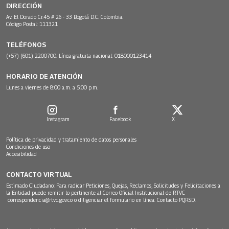
DIRECCIÓN
Av. El Dorado Cr.45 # 26 - 33 Bogotá D.C. Colombia.
Código Postal: 111321
TELÉFONOS
(+57) (601) 2200700. Línea gratuita nacional: 018000123414
HORARIO DE ATENCIÓN
Lunes a viernes de 8:00 a.m. a 5:00 p.m.
Instagram
Facebook
X
Política de privacidad y tratamiento de datos personales
Condiciones de uso
Accesibilidad
CONTACTO VIRTUAL
Estimado Ciudadano: Para radicar Peticiones, Quejas, Reclamos, Solicitudes y Felicitaciones a
la Entidad puede remitir lo pertinente al Correo Oficial Institucional de RTVC
correspondencia@rtvc.gov.co
o diligenciar el formulario en línea:
Contacto PQRSD.