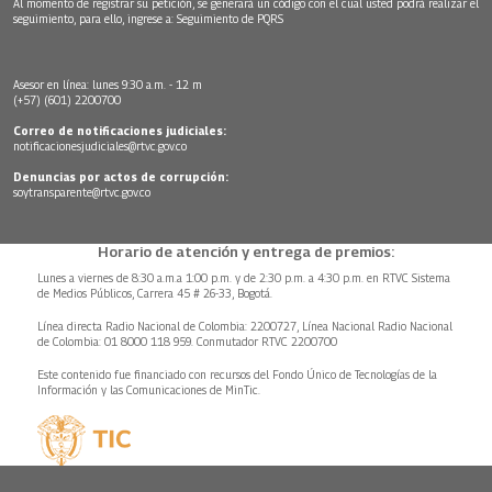
Al momento de registrar su petición, se generará un código con el cual usted podrá realizar el
seguimiento, para ello, ingrese a:
Seguimiento de PQRS
Asesor en línea: lunes 9:30 a.m. - 12 m
(+57) (601) 2200700
Correo de notificaciones judiciales:
notificacionesjudiciales@rtvc.gov.co
Denuncias por actos de corrupción:
soytransparente@rtvc.gov.co
Horario de atención y entrega de premios:
Lunes a viernes de 8:30 a.m.a 1:00 p.m. y de 2:30 p.m. a 4:30 p.m. en RTVC Sistema
de Medios Públicos, Carrera 45 # 26-33, Bogotá.
Línea directa Radio Nacional de Colombia: 2200727, Línea Nacional Radio Nacional
de Colombia: 01 8000 118 959. Conmutador RTVC 2200700
Este contenido fue financiado con recursos del Fondo Único de Tecnologías de la
Información y las Comunicaciones de MinTic.