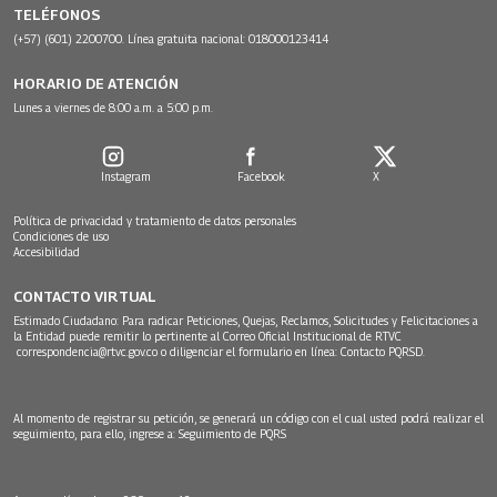
TELÉFONOS
(+57) (601) 2200700. Línea gratuita nacional: 018000123414
HORARIO DE ATENCIÓN
Lunes a viernes de 8:00 a.m. a 5:00 p.m.
Instagram
Facebook
X
Política de privacidad y tratamiento de datos personales
Condiciones de uso
Accesibilidad
CONTACTO VIRTUAL
Estimado Ciudadano: Para radicar Peticiones, Quejas, Reclamos, Solicitudes y Felicitaciones a
la Entidad puede remitir lo pertinente al Correo Oficial Institucional de RTVC
correspondencia@rtvc.gov.co
o diligenciar el formulario en línea:
Contacto PQRSD.
Al momento de registrar su petición, se generará un código con el cual usted podrá realizar el
seguimiento, para ello, ingrese a:
Seguimiento de PQRS