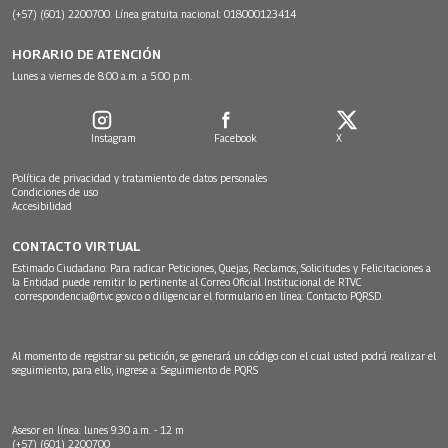
(+57) (601) 2200700. Línea gratuita nacional: 018000123414
HORARIO DE ATENCIÓN
Lunes a viernes de 8:00 a.m. a 5:00 p.m.
Instagram
Facebook
X
Política de privacidad y tratamiento de datos personales
Condiciones de uso
Accesibilidad
CONTACTO VIRTUAL
Estimado Ciudadano: Para radicar Peticiones, Quejas, Reclamos, Solicitudes y Felicitaciones a
la Entidad puede remitir lo pertinente al Correo Oficial Institucional de RTVC
correspondencia@rtvc.gov.co
o diligenciar el formulario en línea:
Contacto PQRSD.
Al momento de registrar su petición, se generará un código con el cual usted podrá realizar el
seguimiento, para ello, ingrese a:
Seguimiento de PQRS
Asesor en línea: lunes 9:30 a.m. - 12 m
(+57) (601) 2200700