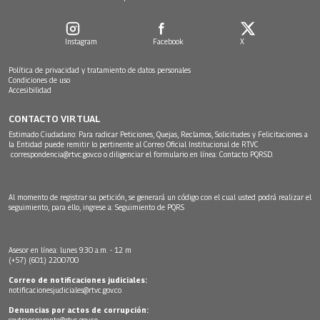
Instagram
Facebook
X
Política de privacidad y tratamiento de datos personales
Condiciones de uso
Accesibilidad
CONTACTO VIRTUAL
Estimado Ciudadano: Para radicar Peticiones, Quejas, Reclamos, Solicitudes y Felicitaciones a
la Entidad puede remitir lo pertinente al Correo Oficial Institucional de RTVC
correspondencia@rtvc.gov.co
o diligenciar el formulario en línea:
Contacto PQRSD.
Al momento de registrar su petición, se generará un código con el cual usted podrá realizar el
seguimiento, para ello, ingrese a:
Seguimiento de PQRS
Asesor en línea: lunes 9:30 a.m. - 12 m
(+57) (601) 2200700
Correo de notificaciones judiciales:
notificacionesjudiciales@rtvc.gov.co
Denuncias por actos de corrupción:
soytransparente@rtvc.gov.co