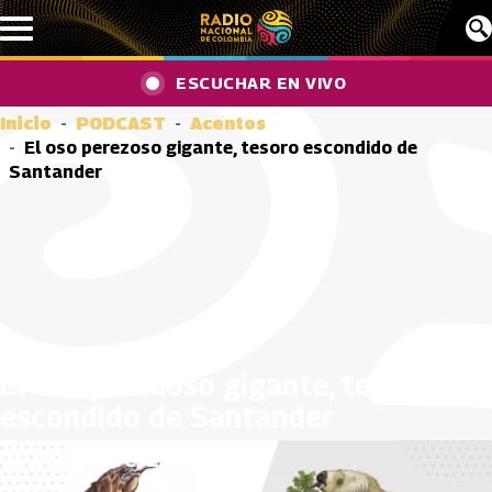
Pasar al contenido principal
ESCUCHAR EN VIVO
Inicio
PODCAST
Acentos
El oso perezoso gigante, tesoro escondido de
Santander
El oso perezoso gigante, tesoro
escondido de Santander
06 Noviembre, 2019