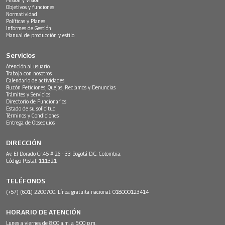
Objetivos y funciones
Normatividad
Políticas y Planes
Informes de Gestión
Manual de producción y estilo
Servicios
Atención al usuario
Trabaja con nosotros
Calendario de actividades
Buzón Peticiones, Quejas, Reclamos y Denuncias
Trámites y Servicios
Directorio de Funcionarios
Estado de su solicitud
Términos y Condiciones
Entrega de Obsequios
DIRECCIÓN
Av. El Dorado Cr.45 # 26 - 33 Bogotá D.C. Colombia.
Código Postal: 111321
TELÉFONOS
(+57) (601) 2200700. Línea gratuita nacional: 018000123414
HORARIO DE ATENCIÓN
Lunes a viernes de 8:00 a.m. a 5:00 p.m.