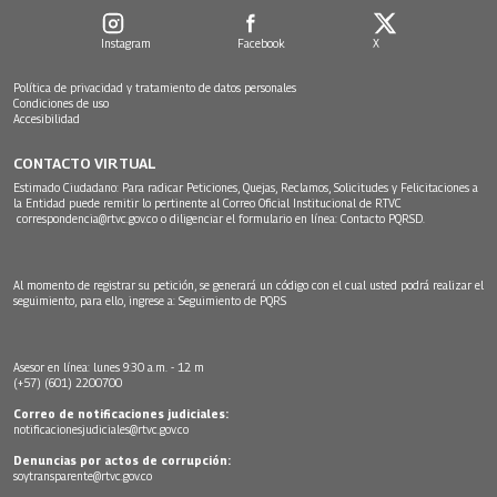
Instagram
Facebook
X
Política de privacidad y tratamiento de datos personales
Condiciones de uso
Accesibilidad
CONTACTO VIRTUAL
Estimado Ciudadano: Para radicar Peticiones, Quejas, Reclamos, Solicitudes y Felicitaciones a
la Entidad puede remitir lo pertinente al Correo Oficial Institucional de RTVC
correspondencia@rtvc.gov.co
o diligenciar el formulario en línea:
Contacto PQRSD.
Al momento de registrar su petición, se generará un código con el cual usted podrá realizar el
seguimiento, para ello, ingrese a:
Seguimiento de PQRS
Asesor en línea: lunes 9:30 a.m. - 12 m
(+57) (601) 2200700
Correo de notificaciones judiciales:
notificacionesjudiciales@rtvc.gov.co
Denuncias por actos de corrupción:
soytransparente@rtvc.gov.co