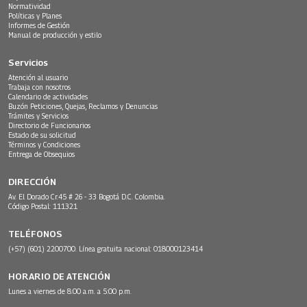
Normatividad
Políticas y Planes
Informes de Gestión
Manual de producción y estilo
Servicios
Atención al usuario
Trabaja con nosotros
Calendario de actividades
Buzón Peticiones, Quejas, Reclamos y Denuncias
Trámites y Servicios
Directorio de Funcionarios
Estado de su solicitud
Términos y Condiciones
Entrega de Obsequios
DIRECCIÓN
Av. El Dorado Cr.45 # 26 - 33 Bogotá D.C. Colombia.
Código Postal: 111321
TELÉFONOS
(+57) (601) 2200700. Línea gratuita nacional: 018000123414
HORARIO DE ATENCIÓN
Lunes a viernes de 8:00 a.m. a 5:00 p.m.