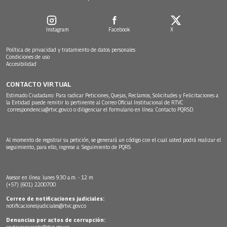
Instagram
Facebook
X
Política de privacidad y tratamiento de datos personales
Condiciones de uso
Accesibilidad
CONTACTO VIRTUAL
Estimado Ciudadano: Para radicar Peticiones, Quejas, Reclamos, Solicitudes y Felicitaciones a
la Entidad puede remitir lo pertinente al Correo Oficial Institucional de RTVC
correspondencia@rtvc.gov.co
o diligenciar el formulario en línea:
Contacto PQRSD.
Al momento de registrar su petición, se generará un código con el cual usted podrá realizar el
seguimiento, para ello, ingrese a:
Seguimiento de PQRS
Asesor en línea: lunes 9:30 a.m. - 12 m
(+57) (601) 2200700
Correo de notificaciones judiciales:
notificacionesjudiciales@rtvc.gov.co
Denuncias por actos de corrupción:
soytransparente@rtvc.gov.co