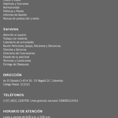
Objetivos y funciones
Normatividad
Políticas y Planes
Informes de Gestión
Manual de producción y estilo
Servicios
Atención al usuario
Trabaja con nosotros
Calendario de actividades
Buzón Peticiones, Quejas, Reclamos y Denuncias
Trámites y Servicios
Directorio de Funcionarios
Estado de su solicitud
Términos y Condiciones
Entrega de Obsequios
DIRECCIÓN
Av. El Dorado Cr.45 # 26 - 33 Bogotá D.C. Colombia.
Código Postal: 111321
TELÉFONOS
(+57) (601) 2200700. Línea gratuita nacional: 018000123414
HORARIO DE ATENCIÓN
Lunes a viernes de 8:00 a.m. a 5:00 p.m.