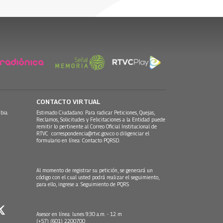
CONTACTO VIRTUAL
bia.
Estimado Ciudadano: Para radicar Peticiones, Quejas,
Reclamos, Solicitudes y Felicitaciones a la Entidad puede
remitir lo pertinente al Correo Oficial Institucional de
RTVC
correspondencia@rtvc.gov.co
o diligenciar el
formulario en línea:
Contacto PQRSD.
Al momento de registrar su petición, se generará un
código con el cual usted podrá realizar el seguimiento,
para ello, ingrese a:
Seguimiento de PQRS
Asesor en línea: lunes 9:30 a.m. - 12 m
(+57) (601) 2200700