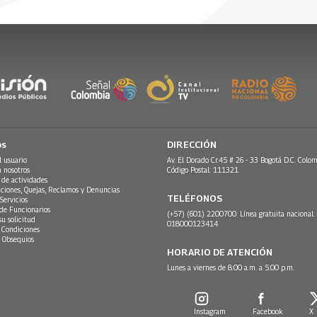
de que se abrieran. Sus
de aquellos que le han entregado
os
DIRECCIÓN
l usuario
Av. El Dorado Cr.45 # 26 - 33 Bogotá D.C. Colom
n nosotros
Código Postal: 111321
 de actividades
ciones, Quejas, Reclamos y Denuncias
TELÉFONOS
Servicios
 de Funcionarios
(+57) (601) 2200700. Línea gratuita nacional:
su solicitud
018000123414
 Condiciones
 Obsequios
HORARIO DE ATENCIÓN
Lunes a viernes de 8:00 a.m. a 5:00 p.m.
Instagram
Facebook
X