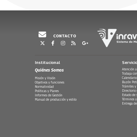
golpeó muchas veces las puertas del cielo antes 
anécdotas e historias reflejan el duro trasegar 
su vida a nuestro rock.
CONTACTO
Institucional
Servici
Quiénes Somos
Atención a
Trabaja co
Calendario
Misión y Visión
Buzón Peti
Objetivos y funciones
Trámites y 
Normatividad
Directorio
Políticas y Planes
Estado de 
Informes de Gestión
Términos y
Manual de producción y estilo
Entrega de